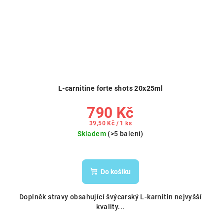
L-carnitine forte shots 20x25ml
790 Kč
Měrná
39,50 Kč / 1 ks
cena:
Skladem
(>5 balení)
Do košíku
Doplněk stravy obsahující švýcarský L-karnitin nejvyšší
kvality...