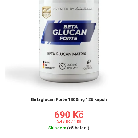
Betaglucan Forte 1800mg 126 kapslí
690 Kč
Měrná
5,48 Kč / 1 ks
cena:
Skladem
(>5 balení)