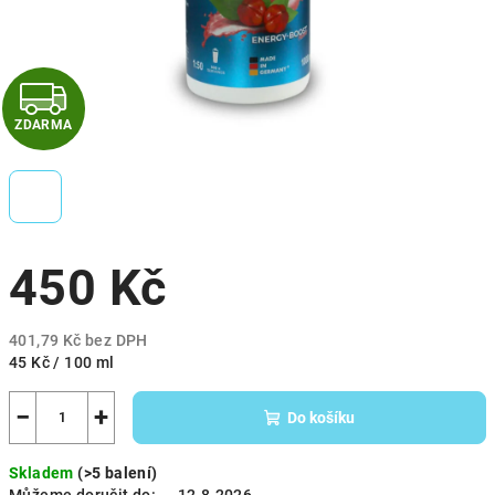
Z
ZDARMA
D
A
R
450 Kč
M
A
401,79 Kč bez DPH
Měrná
45 Kč / 100 ml
cena:
−
+
Do košíku
Skladem
(>5 balení)