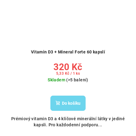
Vitamin D3 + Mineral Forte 60 kapslí
320 Kč
Měrná
5,33 Kč / 1 ks
cena:
Skladem
(>5 balení)
Do košíku
Prémiový vitamin D3 a 4 klíčové minerální látky v jediné
kapsli. Pro každodenní podporu...