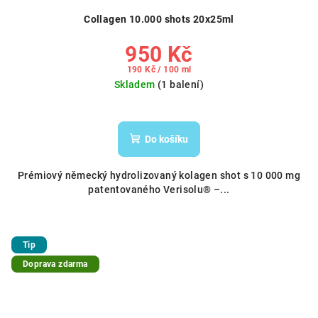
Collagen 10.000 shots 20x25ml
950 Kč
Měrná
190 Kč / 100 ml
cena:
Skladem
(1 balení)
Do košíku
Prémiový německý hydrolizovaný kolagen shot s 10 000 mg
patentovaného Verisolu® –...
Tip
Doprava zdarma