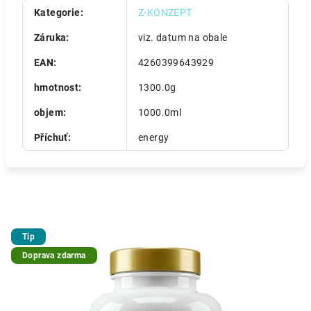
Kategorie
:
Z-KONZEPT
Záruka
:
viz. datum na obale
EAN
:
4260399643929
hmotnost
:
1300.0g
objem
:
1000.0ml
Příchuť
:
energy
Tip
Doprava zdarma