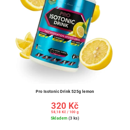
Pro Isotonic Drink 525g lemon
320 Kč
Měrná
58,18 Kč / 100 g
cena:
Skladem
(3 ks)