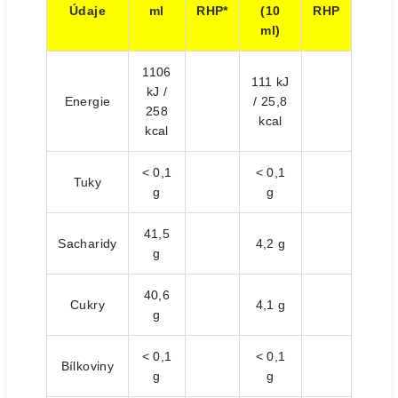
Údaje
ml
RHP*
(10
RHP
ml)
1106
111 kJ
kJ /
Energie
/ 25,8
258
kcal
kcal
< 0,1
< 0,1
Tuky
g
g
41,5
Sacharidy
4,2 g
g
40,6
Cukry
4,1 g
g
< 0,1
< 0,1
Bílkoviny
g
g