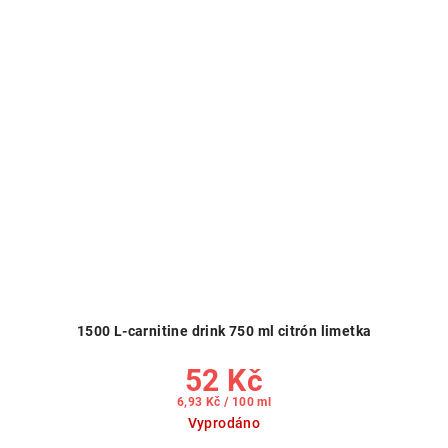
1500 L-carnitine drink 750 ml citrón limetka
52 Kč
Měrná
6,93 Kč / 100 ml
cena:
Vyprodáno