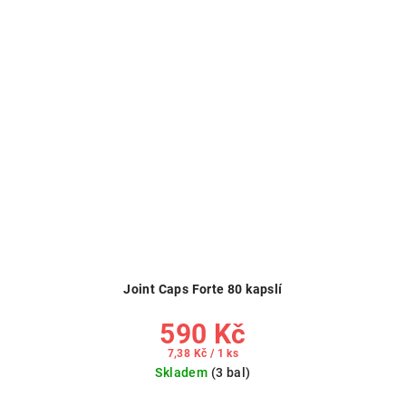
Joint Caps Forte 80 kapslí
590 Kč
Měrná
7,38 Kč / 1 ks
cena:
Skladem
(3 bal)