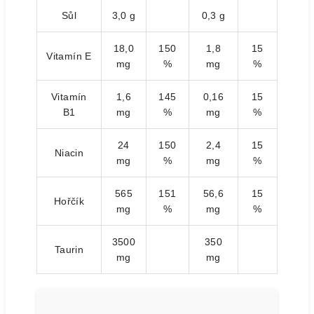
Sůl
3,0 g
0,3 g
18,0
150
1,8
15
Vitamín E
mg
%
mg
%
Vitamín
1,6
145
0,16
15
B1
mg
%
mg
%
24
150
2,4
15
Niacin
mg
%
mg
%
565
151
56,6
15
Hořčík
mg
%
mg
%
3500
350
Taurin
mg
mg