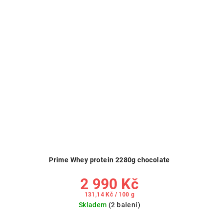
Prime Whey protein 2280g chocolate
2 990 Kč
Měrná
131,14 Kč / 100 g
cena:
Skladem
(2 balení)