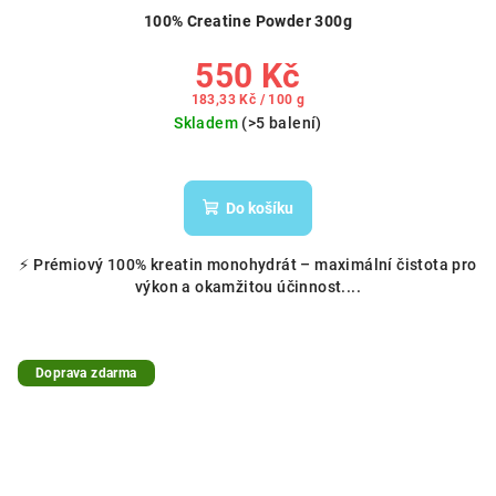
100% Creatine Powder 300g
550 Kč
Měrná
183,33 Kč / 100 g
cena:
Skladem
(>5 balení)
Do košíku
⚡ Prémiový 100% kreatin monohydrát – maximální čistota pro
výkon a okamžitou účinnost....
Doprava zdarma