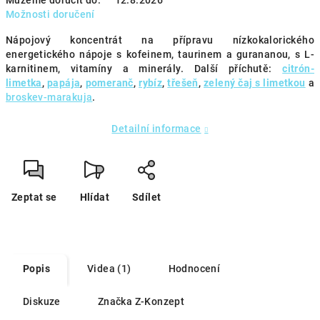
Můžeme doručit do:
12.8.2026
Možnosti doručení
Nápojový koncentrát na přípravu nízkokalorického
energetického nápoje s kofeinem, taurinem a gurananou, s L-
karnitinem, vitamíny a minerály. Další příchutě:
citrón-
limetka
,
papája
,
pomeranč
,
rybíz
,
třešeň
,
zelený čaj s limetkou
a
broskev-marakuja
.
Detailní informace
Zeptat se
Hlídat
Sdílet
Popis
Videa (1)
Hodnocení
Diskuze
Značka
Z-Konzept