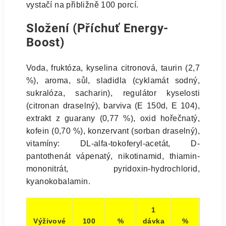
vystačí na přibližně 100 porcí.
Složení (Příchuť Energy-
Boost)
Voda, fruktóza, kyselina citronová, taurin (2,7
%), aroma, sůl, sladidla (cyklamát sodný,
sukralóza, sacharin), regulátor kyselosti
(citronan draselný), barviva (E 150d, E 104),
extrakt z guarany (0,77 %), oxid hořečnatý,
kofein (0,70 %), konzervant (sorban draselný),
vitamíny: DL-alfa-tokoferyl-acetát, D-
pantothenát vápenatý, nikotinamid, thiamin-
mononitrát, pyridoxin-hydrochlorid,
kyanokobalamin.
1
Výživové
100
%
dávka
%