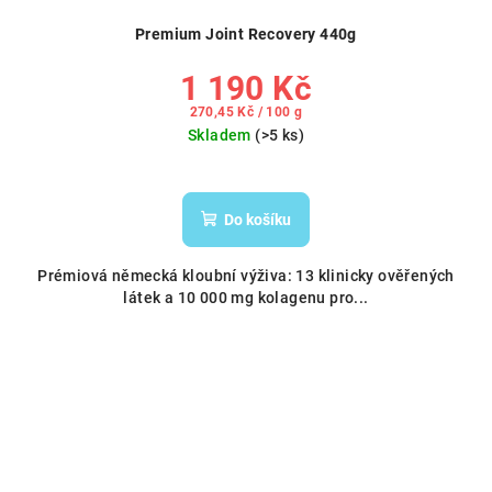
Premium Joint Recovery 440g
1 190 Kč
Měrná
270,45 Kč / 100 g
cena:
Skladem
(>5 ks)
Do košíku
Prémiová německá kloubní výživa: 13 klinicky ověřených
látek a 10 000 mg kolagenu pro...