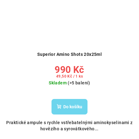
Superior Amino Shots 20x25ml
990 Kč
Měrná
49,50 Kč / 1 ks
cena:
Skladem
(>5 balení)
Do košíku
Praktické ampule s rychle vstřebatelnými aminokyselinami z
hovězího a syrovátkového...