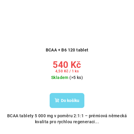
BCAA + B6 120 tablet
540 Kč
Měrná
4,50 Kč / 1 ks
cena:
Skladem
(>5 ks)
Do košíku
BCAA tablety 5 000 mg v poměru 2:1:1 – prémiová německá
kvalita pro rychlou regeneraci...