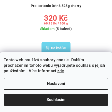
Pro Isotonic Drink 525g cherry
320 Kč
Měrná
60,95 Kč / 100 g
cena:
Skladem
(5 balení)
Do košíku
Tento web používá soubory cookie. Dalším
Prášek k přípravě iontového nápoje pro doplnění tekutin a
procházením tohoto webu vyjadřujete souhlas s jejich
energie při fyzické zátěži....
používáním.. Více informací
zde
.
Nastavení
Doprava zdarma
Souhlasím