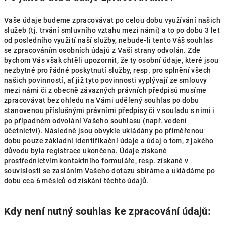
Vaše údaje budeme zpracovávat po celou dobu využívání našich
služeb (tj. trvání smluvního vztahu mezi námi) a to po dobu 3 let
od posledního využití naší služby, nebude-li tento Váš souhlas
se zpracováním osobních údajů z Vaší strany odvolán. Zde
bychom Vás však chtěli upozornit, že ty osobní údaje, které jsou
nezbytné pro řádné poskytnutí služby, resp. pro splnění všech
našich povinností, ať již tyto povinnosti vyplývají ze smlouvy
mezi námi či z obecně závazných právních předpisů musíme
zpracovávat bez ohledu na Vámi udělený souhlas po dobu
stanovenou příslušnými právními předpisy či v souladu s nimi i
po případném odvolání Vašeho souhlasu (např. vedení
účetnictví). Následně jsou obvykle ukládány po přiměřenou
dobu pouze základní identifikační údaje a údaj o tom, z jakého
důvodu byla registrace ukončena. Údaje získané
prostřednictvím kontaktního formuláře, resp. získané v
souvislosti se zasláním Vašeho dotazu sbíráme a ukládáme po
dobu cca 6 měsíců od získání těchto údajů.
Kdy není nutný souhlas ke zpracování údajů: