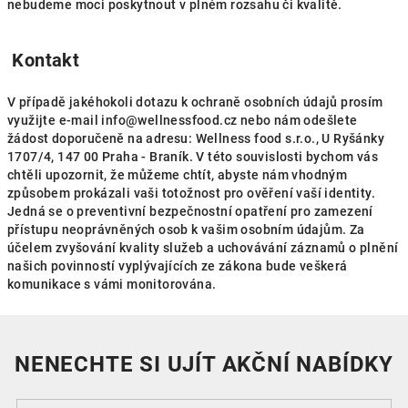
nebudeme moci poskytnout v plném rozsahu či kvalitě.
Kontakt
V případě jakéhokoli dotazu k ochraně osobních údajů prosím
využijte e-mail info@wellnessfood.cz nebo nám odešlete
žádost doporučeně na adresu: Wellness food s.r.o., U Ryšánky
1707/4, 147 00 Praha - Braník. V této souvislosti bychom vás
chtěli upozornit, že můžeme chtít, abyste nám vhodným
způsobem prokázali vaši totožnost pro ověření vaší identity.
Jedná se o preventivní bezpečnostní opatření pro zamezení
přístupu neoprávněných osob k vašim osobním údajům. Za
účelem zvyšování kvality služeb a uchovávání záznamů o plnění
našich povinností vyplývajících ze zákona bude veškerá
komunikace s vámi monitorována.
NENECHTE SI UJÍT AKČNÍ NABÍDKY