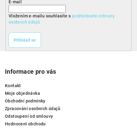
E-mail
Vložením e-mailu souhlasíte s
podmínkami ochrany
osobních údajů
Přihlásit se
Z
á
p
Informace pro vás
a
Kontakt
t
Moje objednávka
í
Obchodní podmínky
Zpracování osobních údajů
Odstoupení od smlouvy
Hodnocení obchodu