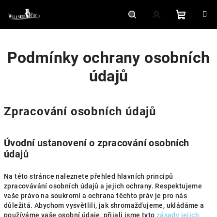
Přejít
na
obsah
Nákupní
Hledat
Přihlášení
Podmínky ochrany osobních
košík
údajů
Zpracování osobních údajů
Úvodní ustanovení o zpracování osobních
údajů
Na této stránce naleznete přehled hlavních principů
zpracovávání osobních údajů a jejich ochrany. Respektujeme
vaše právo na soukromí a ochrana těchto práv je pro nás
důležitá. Abychom vysvětlili, jak shromažďujeme, ukládáme a
používáme vaše osobní údaje, přijali jsme tyto
zásady jejich