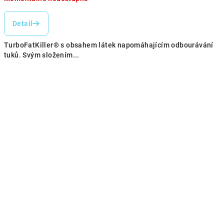
cena:
Detail
TurboFatKiller® s obsahem látek napomáhajícím odbourávání
tuků. Svým složením...