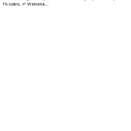
1% cukru. 🌱 Vrstvená...