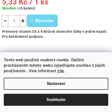
Měrná
5,33 Kč / 1 ks
cena:
Skladem
(>5 balení)
−
+
Do košíku
Prémiový vitamin D3 a 4 klíčové minerální látky v jediné kapsli.
Pro každodenní podporu...
Tento web používá soubory cookie. Dalším
procházením tohoto webu vyjadřujete souhlas s jejich
používáním.. Více informací
zde
.
Nastavení
Souhlasím