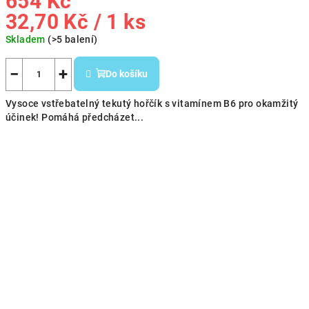
654 Kč
Měrná
32,70 Kč / 1 ks
cena:
Skladem
(>5 balení)
−
+
Do košíku
Vysoce vstřebatelný tekutý hořčík s vitamínem B6 pro okamžitý
účinek! Pomáhá předcházet...