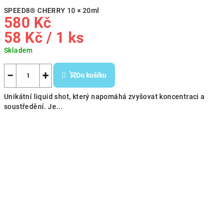
SPEED8® CHERRY 10 × 20ml
580 Kč
Měrná
58 Kč / 1 ks
cena:
Skladem
−
+
Do košíku
Unikátní liquid shot, který napomáhá zvyšovat koncentraci a
soustředění. Je...