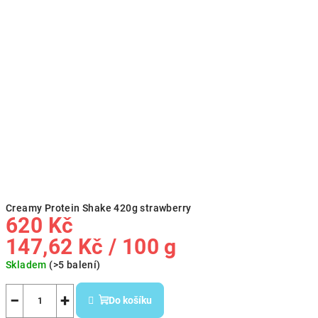
Creamy Protein Shake 420g strawberry
620 Kč
Měrná
147,62 Kč / 100 g
cena:
Skladem
(>5 balení)
−
+
Do košíku