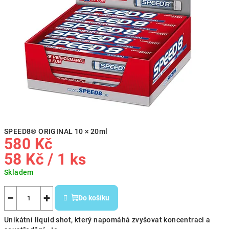
SPEED8® ORIGINAL 10 × 20ml
580 Kč
Měrná
58 Kč / 1 ks
cena:
Skladem
−
+
Do košíku
Unikátní liquid shot, který napomáhá zvyšovat koncentraci a