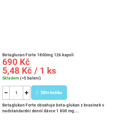
Betaglucan Forte 1800mg 126 kapslí
690 Kč
Měrná
5,48 Kč / 1 ks
cena:
Skladem
(>5 balení)
−
+
Do košíku
Betaglukan Forte obsahuje beta-glukan z kvasinek v
nadstandardní denní dávce 1 800 mg....