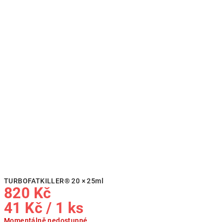
TURBOFATKILLER® 20 × 25ml
820 Kč
Měrná
41 Kč / 1 ks
Momentálně nedostupné