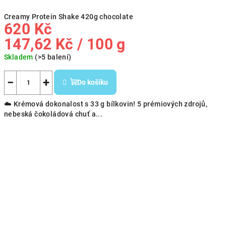
Creamy Protein Shake 420g chocolate
620 Kč
Měrná
147,62 Kč / 100 g
cena:
Skladem
(>5 balení)
−
+
Do košíku
☁️ Krémová dokonalost s 33 g bílkovin! 5 prémiových zdrojů,
nebeská čokoládová chuť a...