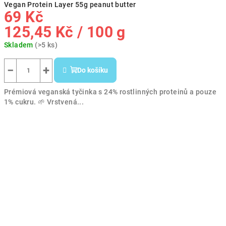
Vegan Protein Layer 55g peanut butter
69 Kč
Měrná
125,45 Kč / 100 g
cena:
Skladem
(>5 ks)
−
+
Do košíku
Prémiová veganská tyčinka s 24% rostlinných proteinů a pouze
1% cukru. 🌱 Vrstvená...