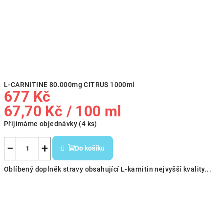
L-CARNITINE 80.000mg CITRUS 1000ml
677 Kč
Měrná
67,70 Kč / 100 ml
cena:
Přijímáme objednávky
(4 ks)
−
+
Do košíku
Oblíbený doplněk stravy obsahující L-karnitin nejvyšší kvality...