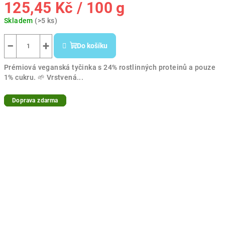
Měrná
125,45 Kč / 100 g
cena:
Skladem
(>5 ks)
−
+
Do košíku
Prémiová veganská tyčinka s 24% rostlinných proteinů a pouze
1% cukru. 🌱 Vrstvená...
Doprava zdarma
Doprava zdarma
Doprava zdarma