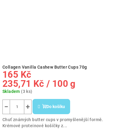
Collagen Vanilla Cashew Butter Cups 70g
165 Kč
Měrná
235,71 Kč / 100 g
cena:
Skladem
(3 ks)
−
+
Do košíku
Chuť známých butter cups v promyšlenější formě.
Krémové proteinové košíčky z...