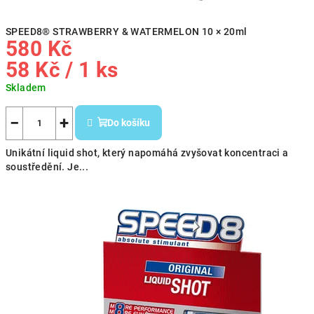
SPEED8® STRAWBERRY & WATERMELON 10 × 20ml
580 Kč
Měrná
58 Kč / 1 ks
cena:
Skladem
−
+
Do košíku
Unikátní liquid shot, který napomáhá zvyšovat koncentraci a
soustředění. Je...