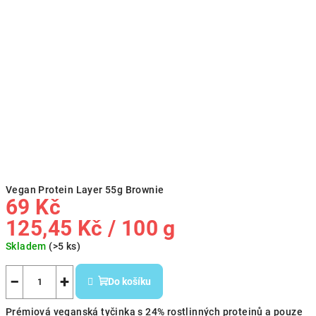
Vegan Protein Layer 55g Brownie
69 Kč
Měrná
125,45 Kč / 100 g
cena:
Skladem
(>5 ks)
−
+
Do košíku
Prémiová veganská tyčinka s 24% rostlinných proteinů a pouze