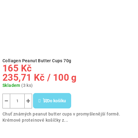
Collagen Peanut Butter Cups 70g
165 Kč
Měrná
235,71 Kč / 100 g
cena:
Skladem
(3 ks)
−
+
Do košíku
Chuť známých peanut butter cups v promyšlenější formě.
Krémové proteinové košíčky z...