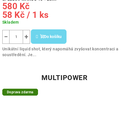
580 Kč
Měrná
58 Kč / 1 ks
cena:
Skladem
−
+
Do košíku
Unikátní liquid shot, který napomáhá zvyšovat koncentraci a
soustředění. Je...
MULTIPOWER
Doprava zdarma
Doprava zdarma
Doprava zdarma
Doprava zdarma
Doprava zdarma
Doprava zdarma
Doprava zdarma
Doprava zdarma
Doprava zdarma
Doprava zdarma