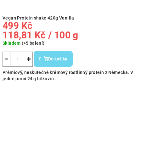
Vegan Protein shake 420g Vanilla
499 Kč
Měrná
118,81 Kč / 100 g
cena:
Skladem
(>5 balení)
−
+
Do košíku
Prémiový, neskutečně krémový rostlinný protein z Německa. V
jedné porci 24 g bílkovin...