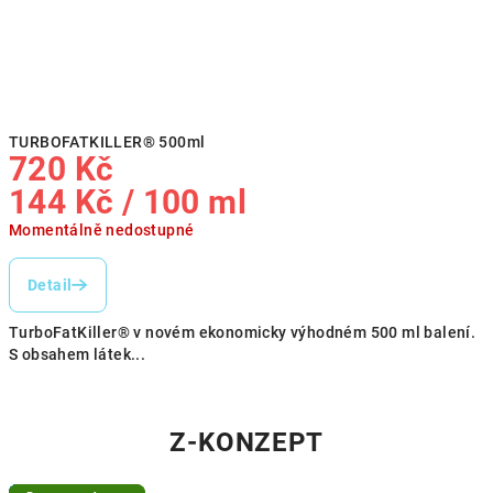
TURBOFATKILLER® 500ml
720 Kč
Měrná
144 Kč / 100 ml
cena:
Momentálně nedostupné
Detail
TurboFatKiller® v novém ekonomicky výhodném 500 ml balení.
S obsahem látek...
Z-KONZEPT