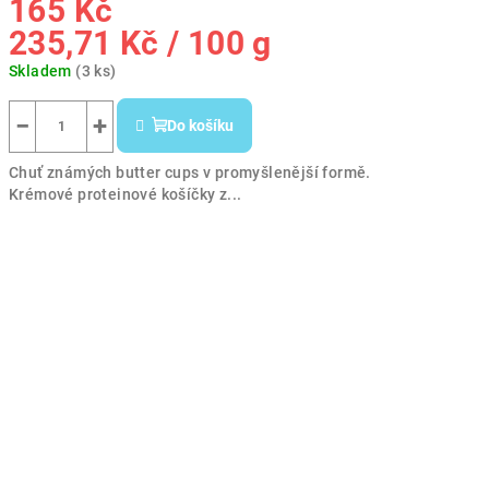
165 Kč
Měrná
235,71 Kč / 100 g
cena:
Skladem
(3 ks)
−
+
Do košíku
Chuť známých butter cups v promyšlenější formě.
Krémové proteinové košíčky z...