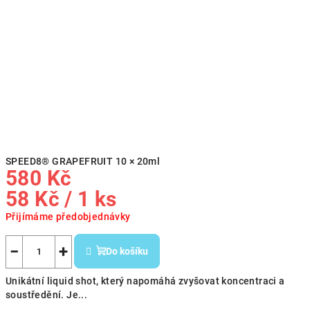
SPEED8® GRAPEFRUIT 10 × 20ml
580 Kč
Měrná
58 Kč / 1 ks
cena:
Přijímáme předobjednávky
−
+
Do košíku
Unikátní liquid shot, který napomáhá zvyšovat koncentraci a
soustředění. Je...