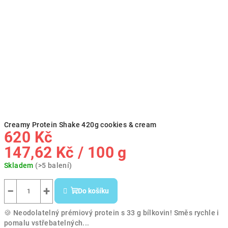
Creamy Protein Shake 420g cookies & cream
620 Kč
Měrná
147,62 Kč / 100 g
cena:
Skladem
(>5 balení)
−
+
Do košíku
🍪 Neodolatelný prémiový protein s 33 g bílkovin! Směs rychle i
pomalu vstřebatelných...