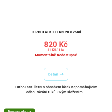
TURBOFATKILLER® 20 × 25ml
820 Kč
Měrná
41 Kč / 1 ks
cena:
Momentálně nedostupné
Detail
TurboFatKiller® s obsahem látek napomáhajícím
odbourávání tuků. Svým složením...
Doprava zdarma