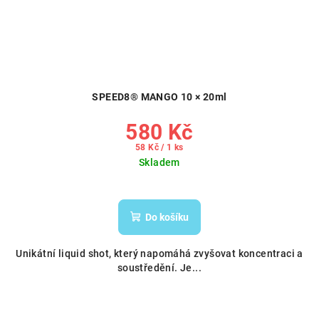
SPEED8® MANGO 10 × 20ml
580 Kč
Měrná
58 Kč / 1 ks
cena:
Skladem
Do košíku
Unikátní liquid shot, který napomáhá zvyšovat koncentraci a
soustředění. Je...