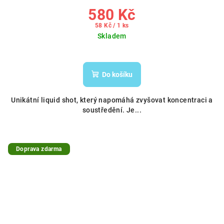
580 Kč
Měrná
58 Kč / 1 ks
cena:
Skladem
Do košíku
Unikátní liquid shot, který napomáhá zvyšovat koncentraci a
soustředění. Je...
Doprava zdarma