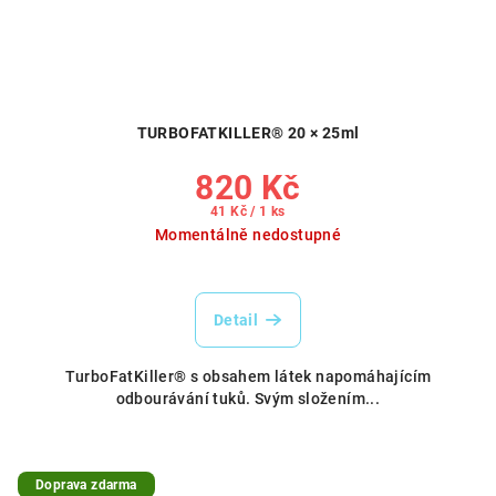
TURBOFATKILLER® 20 × 25ml
820 Kč
Měrná
41 Kč / 1 ks
cena:
Momentálně nedostupné
Detail
TurboFatKiller® s obsahem látek napomáhajícím
odbourávání tuků. Svým složením...
Doprava zdarma