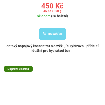
450 Kč
Měrná
45 Kč / 100 g
cena:
Skladem
(>5 balení)
Do košíku
Iontový nápojový koncentrát s osvěžující rybízovou příchutí,
ideální pro hydrataci bez...
Doprava zdarma