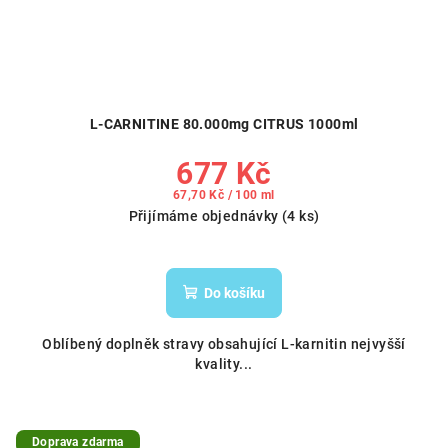
L-CARNITINE 80.000mg CITRUS 1000ml
677 Kč
Měrná
67,70 Kč / 100 ml
cena:
Přijímáme objednávky
(4 ks)
Do košíku
Oblíbený doplněk stravy obsahující L-karnitin nejvyšší
kvality...
Doprava zdarma