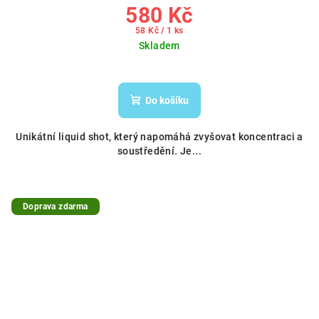
580 Kč
Měrná
58 Kč / 1 ks
cena:
Skladem
Do košíku
Unikátní liquid shot, který napomáhá zvyšovat koncentraci a
soustředění. Je...
Doprava zdarma