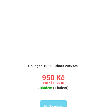
Collagen 10.000 shots 20x25ml
950 Kč
Měrná
190 Kč / 100 ml
cena:
Skladem
(1 balení)
Do košíku