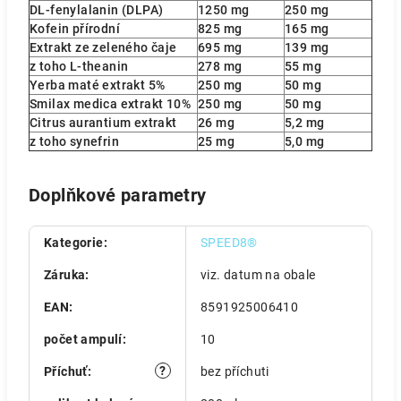
DL-fenylalanin (DLPA)
1250 mg
250 mg
Kofein přírodní
825 mg
165 mg
Extrakt ze zeleného čaje
695 mg
139 mg
z toho L-theanin
278 mg
55 mg
Yerba maté extrakt 5%
250 mg
50 mg
Smilax medica extrakt 10%
250 mg
50 mg
Citrus aurantium extrakt
26 mg
5,2 mg
z toho synefrin
25 mg
5,0 mg
Doplňkové parametry
Kategorie
:
SPEED8®
Záruka
:
viz. datum na obale
EAN
:
8591925006410
počet ampulí
:
10
?
Příchuť
:
bez příchuti