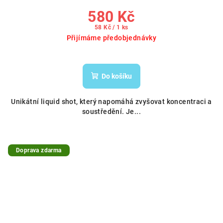
580 Kč
Měrná
58 Kč / 1 ks
cena:
Přijímáme předobjednávky
Do košíku
Unikátní liquid shot, který napomáhá zvyšovat koncentraci a
soustředění. Je...
Doprava zdarma