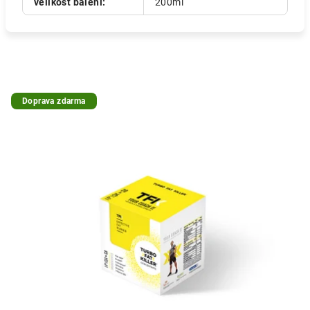
velikost balení
:
200ml
Doprava zdarma