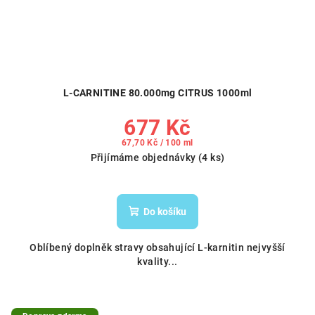
L-CARNITINE 80.000mg CITRUS 1000ml
677 Kč
Měrná
67,70 Kč / 100 ml
cena:
Přijímáme objednávky
(4 ks)
Do košíku
Oblíbený doplněk stravy obsahující L-karnitin nejvyšší
kvality...