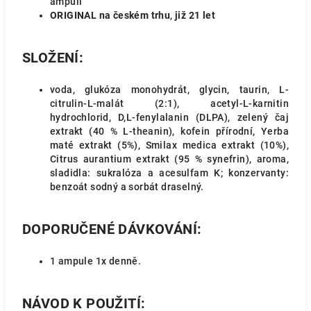
ampuli
ORIGINAL na českém trhu
,
již 21 let
SLOŽENÍ:
voda, glukóza monohydrát, glycin, taurin, L-
citrulin-L-malát (2:1), acetyl-L-karnitin
hydrochlorid, D,L-fenylalanin (DLPA), zelený čaj
extrakt (40 % L-theanin), kofein přírodní, Yerba
maté extrakt (5%), Smilax medica extrakt (10%),
Citrus aurantium extrakt (95 % synefrin), aroma,
sladidla: sukralóza a acesulfam K; konzervanty:
benzoát sodný a sorbát draselný.
DOPORUČENÉ DÁVKOVÁNÍ:
1 ampule 1x denně.
NÁVOD K POUŽITÍ: