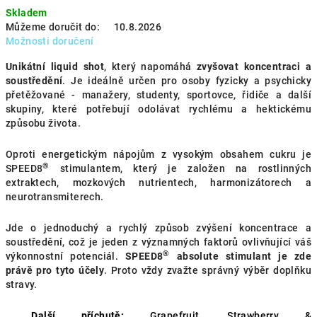
Skladem
Můžeme doručit do:
10.8.2026
Možnosti doručení
Unikátní liquid shot
, který napomáhá
zvyšovat koncentraci a
soustředění
. Je ideálně určen pro osoby fyzicky a psychicky
přetěžované - manažery, studenty, sportovce, řidiče a další
skupiny, které potřebují odolávat rychlému a hektickému
způsobu života.
Oproti energetickým nápojům z vysokým obsahem cukru je
®
SPEED8
stimulantem, který je založen na rostlinných
extraktech, mozkových nutrientech, harmonizátorech a
neurotransmiterech.
Jde o jednoduchý a rychlý způsob zvýšení koncentrace a
soustředění, což je jeden z významných faktorů ovlivňující váš
®
výkonnostní potenciál.
SPEED8
absolute stimulant je zde
právě pro tyto účely
. Proto vždy zvažte správný výběr doplňku
stravy.
Další příchutě:
Grapefruit
,
Strawberry &