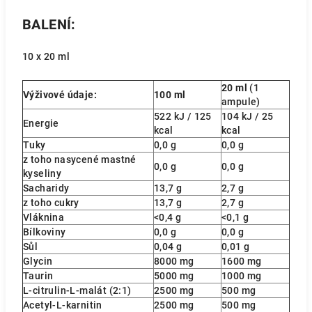
BALENÍ:
10 x 20 ml
20 ml
(1
Výživové údaje:
100 ml
ampule)
522 kJ / 125
104 kJ / 25
Energie
kcal
kcal
Tuky
0,0 g
0,0 g
z toho nasycené mastné
0,0 g
0,0 g
kyseliny
Sacharidy
13,7 g
2,7 g
z toho cukry
13,7 g
2,7 g
Vláknina
<0,4 g
<0,1 g
Bílkoviny
0,0 g
0,0 g
Sůl
0,04 g
0,01 g
Glycin
8000 mg
1600 mg
Taurin
5000 mg
1000 mg
L-citrulin-L-malát (2:1)
2500 mg
500 mg
Acetyl-L-karnitin
2500 mg
500 mg