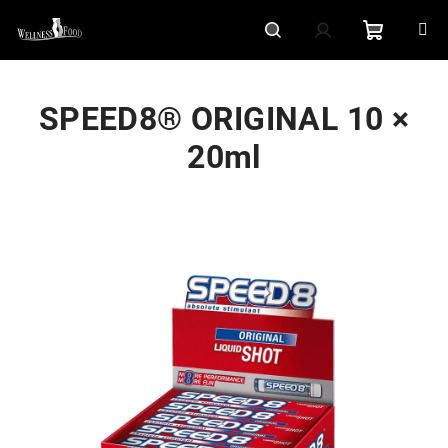
Přejít
na
obsah
Nákupní
Hledat
Přihlášení
SPEED8® ORIGINAL 10 ×
košík
20ml