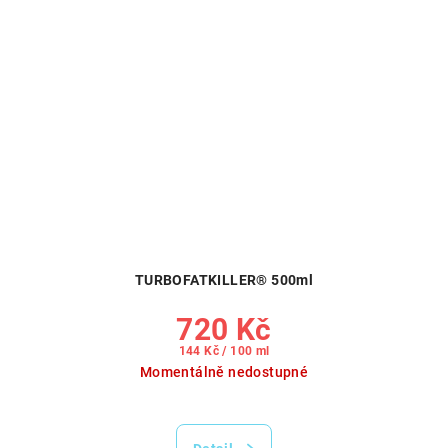
TURBOFATKILLER® 500ml
720 Kč
Měrná
144 Kč / 100 ml
cena:
Momentálně nedostupné