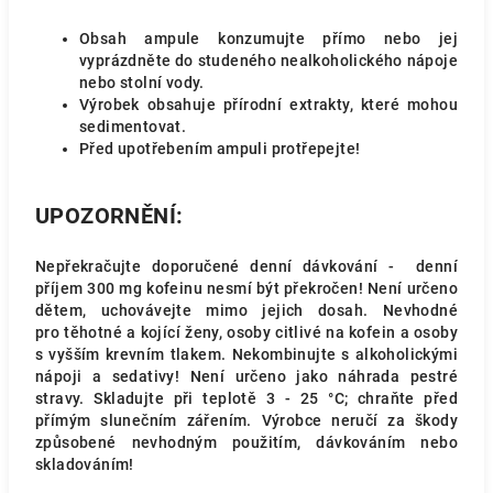
Obsah ampule konzumujte přímo nebo jej
vyprázdněte do studeného nealkoholického nápoje
nebo stolní vody.
Výrobek obsahuje přírodní extrakty, které mohou
sedimentovat.
Před upotřebením ampuli protřepejte!
UPOZORNĚNÍ:
Nepřekračujte doporučené denní dávkování - denní
příjem 300 mg kofeinu nesmí být překročen! Není určeno
dětem, uchovávejte mimo jejich dosah. Nevhodné
pro těhotné a kojící ženy, osoby citlivé na kofein a osoby
s vyšším krevním tlakem. Nekombinujte s alkoholickými
nápoji a sedativy! Není určeno jako náhrada pestré
stravy. Skladujte při teplotě 3 - 25 °C; chraňte před
přímým slunečním zářením. Výrobce neručí za škody
způsobené nevhodným použitím, dávkováním nebo
skladováním!