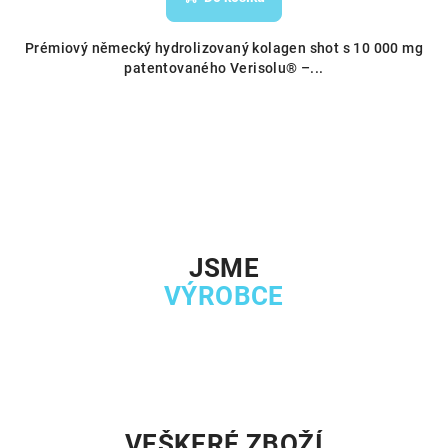
Prémiový německý hydrolizovaný kolagen shot s 10 000 mg
patentovaného Verisolu® –...
JSME
VÝROBCE
VEŠKERÉ ZBOŽÍ