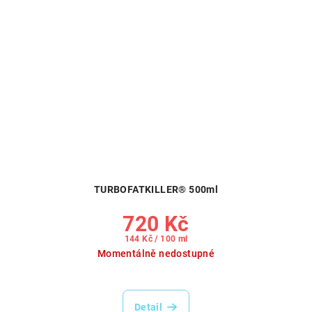
TURBOFATKILLER® 500ml
720 Kč
Měrná
144 Kč / 100 ml
cena:
Momentálně nedostupné
Detail