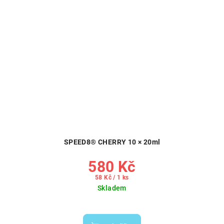
SPEED8® CHERRY 10 × 20ml
580 Kč
Měrná
58 Kč / 1 ks
cena:
Skladem