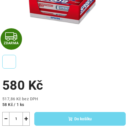
Z
ZDARMA
D
A
R
580 Kč
M
A
517,86 Kč bez DPH
Měrná
58 Kč / 1 ks
cena:
−
+
Do košíku