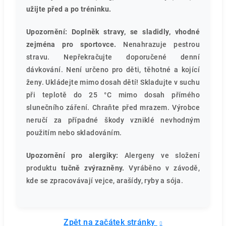
užijte před a po tréninku.
Upozornění: Doplněk stravy, se sladidly, vhodné
zejména pro sportovce.
Nenahrazuje pestrou
stravu. Nepřekračujte doporučené denní
dávkování. Není určeno pro děti, těhotné a kojící
ženy. Ukládejte mimo dosah dětí! Skladujte v suchu
při teplotě do 25 °C mimo dosah přímého
slunečního záření. Chraňte před mrazem. Výrobce
neručí za případné škody vzniklé nevhodným
použitím nebo skladováním.
Upozornění pro alergiky:
Alergeny ve složení
produktu
tučně zvýrazněny.
Vyráběno v závodě,
kde se zpracovávají vejce, arašídy, ryby a sója.
Zpět na začátek stránky