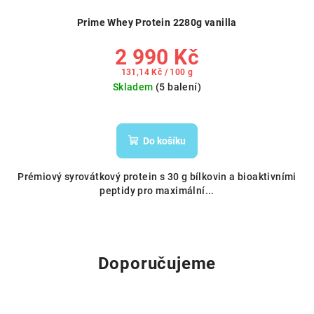
Prime Whey Protein 2280g vanilla
2 990 Kč
Měrná
131,14 Kč / 100 g
cena:
Skladem
(5 balení)
Do košíku
Prémiový syrovátkový protein s 30 g bílkovin a bioaktivními
peptidy pro maximální...
Doporučujeme