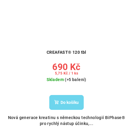
CREAFAST® 120 tbl
690 Kč
Měrná
5,75 Kč / 1 ks
cena:
Skladem
(>5 balení)
Do košíku
Nová generace kreatinu s německou technologií BiPhase®
pro rychlý nástup účinku,...