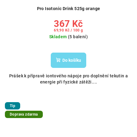
Pro Isotonic Drink 525g orange
367 Kč
Měrná
69,90 Kč / 100 g
cena:
Skladem
(5 balení)
Do košíku
Prášek k přípravě iontového nápoje pro doplnění tekutin a
energie při fyzické zátěži....
Tip
Doprava zdarma