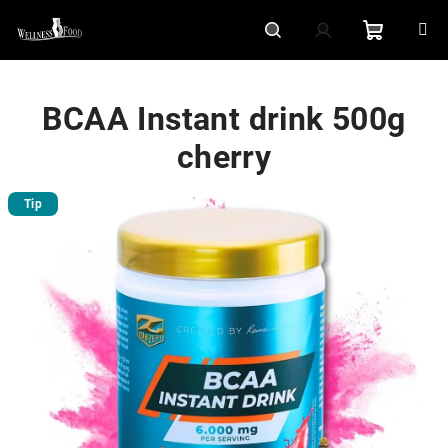
Přejít
na
obsah
Nákupní
Hledat
Přihlášení
BCAA Instant drink 500g
košík
cherry
Tip