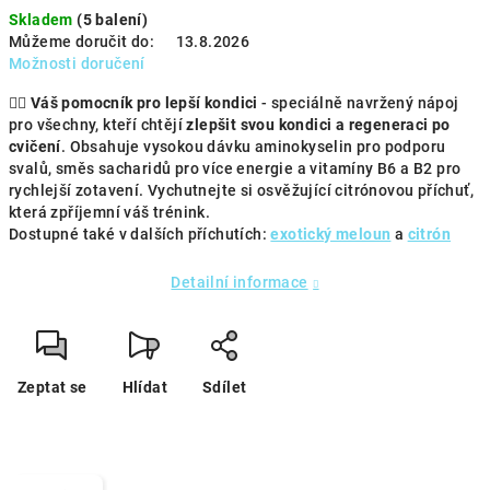
Skladem
(5 balení)
Můžeme doručit do:
13.8.2026
Možnosti doručení
🏋️‍♀️
Váš pomocník pro lepší kondici
-
speciálně navržený nápoj
pro všechny, kteří chtějí
zlepšit svou kondici a regeneraci po
cvičení
. Obsahuje vysokou dávku aminokyselin pro podporu
svalů, směs sacharidů pro více energie a vitamíny B6 a B2 pro
rychlejší zotavení. Vychutnejte si osvěžující citrónovou příchuť,
která zpříjemní váš trénink.
Dostupné také v dalších příchutích:
exotický meloun
a
citrón
Detailní informace
Zeptat se
Hlídat
Sdílet