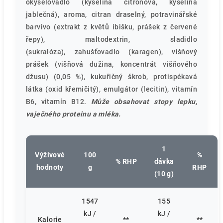
okyselovadlo (kyselina citronová, kyselina
jablečná), aroma, citran draselný, potravinářské
barvivo (extrakt z květů ibišku, prášek z červené
řepy), maltodextrin, sladidlo
(sukralóza), zahušťovadlo (karagen), višňový
prášek (višňová dužina, koncentrát višňového
džusu) (0,05 %), kukuřičný škrob, protispékavá
látka (oxid křemičitý), emulgátor
(lecitin), vitamín
B6, vitamín B12.
Může obsahovat stopy lepku,
vaječného proteinu a mléka.
1
Výživové
100
%
% RHP
dávka
hodnoty
g
RHP
(10 g)
1547
155
kJ /
kJ /
Kalorie
**
**