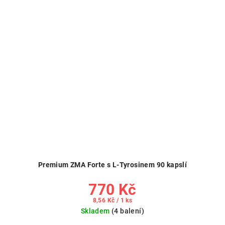
Premium ZMA Forte s L-Tyrosinem 90 kapslí
770 Kč
Měrná
8,56 Kč / 1 ks
cena:
Skladem
(4 balení)