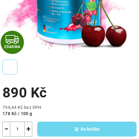
Z
ZDARMA
D
A
R
890 Kč
M
A
794,64 Kč bez DPH
Měrná
178 Kč / 100 g
cena:
−
+
Do košíku