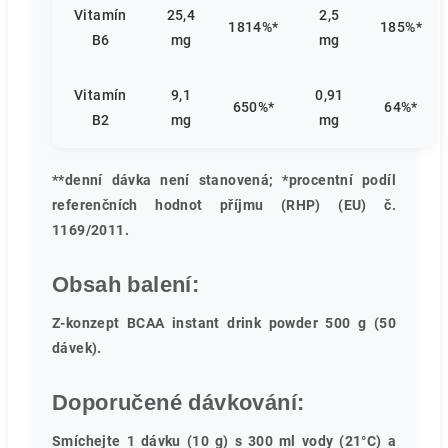
Vitamín
25,4
2,5
1814%*
185%*
B6
mg
mg
Vitamín
9,1
0,91
650%*
64%*
B2
mg
mg
**denní dávka není stanovená; *procentní podíl
referenčních hodnot příjmu (RHP) (EU) č.
1169/2011.
Obsah balení:
Z-konzept BCAA instant drink powder 500 g (50
dávek).
Doporučené dávkování:
Smíchejte 1 dávku (10 g) s 300 ml vody (21°C) a