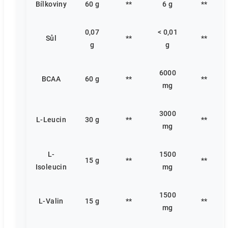
Bílkoviny
60 g
**
6 g
**
0,07
< 0,01
Sůl
**
**
g
g
6000
BCAA
60 g
**
**
mg
3000
L-Leucin
30 g
**
**
mg
L-
1500
15 g
**
**
Isoleucin
mg
1500
L-Valin
15 g
**
**
mg