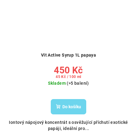
Vit Active Syrup 1L papaya
450 Kč
Měrná
45 Kč / 100 ml
cena:
Skladem
(>5 balení)
Do košíku
Iontový nápojový koncentrát s osvěžující příchutí exotické
papáji, ideální pro...