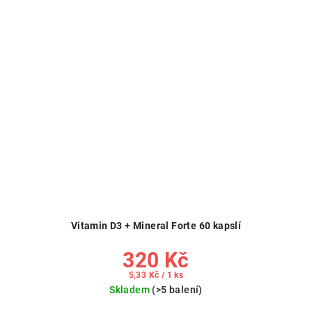
Vitamin D3 + Mineral Forte 60 kapslí
320 Kč
Měrná
5,33 Kč / 1 ks
cena:
Skladem
(>5 balení)