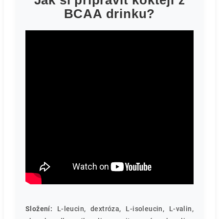
Jak si připravit koktejl z
BCAA drinku?
Složení:
L-leucin, dextróza, L-isoleucin, L-valin,