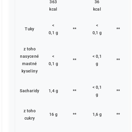
363
36
kcal
kcal
<
<
Tuky
**
**
0,1 g
0,1 g
z toho
nasycené
<
< 0,1
**
**
mastné
0,1 g
g
kyseliny
< 0,1
Sacharidy
1,4 g
**
**
g
z toho
16 g
**
1,6 g
**
cukry