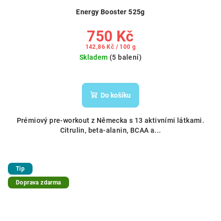
Energy Booster 525g
750 Kč
Měrná
142,86 Kč / 100 g
cena:
Skladem
(5 balení)
Do košíku
Prémiový pre-workout z Německa s 13 aktivními látkami.
Citrulin, beta-alanin, BCAA a...
Tip
Doprava zdarma