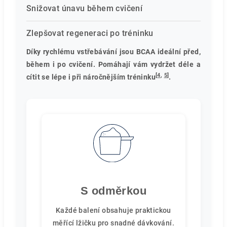
Snižovat únavu během cvičení
Zlepšovat regeneraci po tréninku
Díky rychlému vstřebávání jsou BCAA ideální před,
během i po cvičení. Pomáhají vám vydržet déle a
[
4
,
5
]
cítit se lépe i při náročnějším tréninku
.
S odměrkou
Každé balení obsahuje praktickou
měřící lžičku pro snadné dávkování.