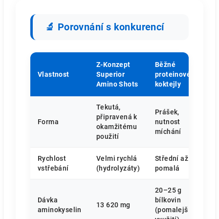
🔬 Porovnání s konkurencí
Z-Konzept
Běžné
Vlastnost
Superior
proteinové
Amino Shots
koktejly
Tekutá,
Prášek,
připravená k
Forma
nutnost
okamžitému
míchání
použití
Rychlost
Velmi rychlá
Střední až
vstřebání
(hydrolyzáty)
pomalá
20–25 g
Dávka
bílkovin
13 620 mg
aminokyselin
(pomalejší