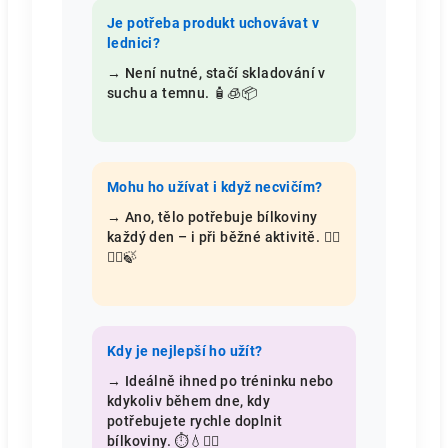
Je potřeba produkt uchovávat v
lednici?
→ Není nutné, stačí skladování v
suchu a temnu. 🧴🧊📦
Mohu ho užívat i když necvičím?
→ Ano, tělo potřebuje bílkoviny
každý den – i při běžné aktivitě. 🧘‍♀️
🚶‍♂️🍃
Kdy je nejlepší ho užít?
→ Ideálně ihned po tréninku nebo
kdykoliv během dne, kdy
potřebujete rychle doplnit
bílkoviny. ⏱️💧🏋️‍♀️