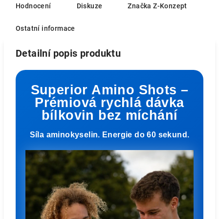
Hodnocení
Diskuze
Značka
Z-Konzept
Ostatní informace
Detailní popis produktu
Superior Amino Shots –
Prémiová rychlá dávka
bílkovin bez míchání
Síla aminokyselin. Energie do 60 sekund.