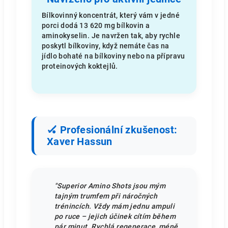
Bílkovinný koncentrát, který vám v jedné
porci dodá 13 620 mg bílkovin a
aminokyselin. Je navržen tak, aby rychle
poskytl bílkoviny, když nemáte čas na
jídlo bohaté na bílkoviny nebo na přípravu
proteinových koktejlů.
🏑 Profesionální zkušenost:
Xaver Hassun
"Superior Amino Shots jsou mým
tajným trumfem při náročných
trénincích. Vždy mám jednu ampuli
po ruce – jejich účinek cítím během
pár minut. Rychlá regenerace, méně