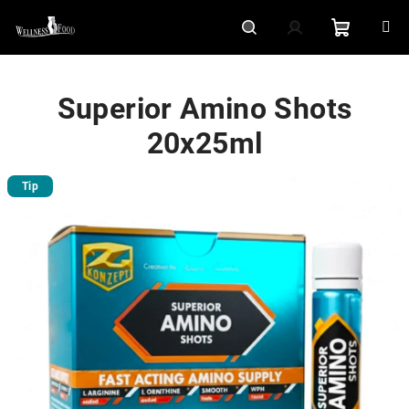
Přejít
na
obsah
Nákupní
Hledat
Přihlášení
Superior Amino Shots
košík
20x25ml
Tip