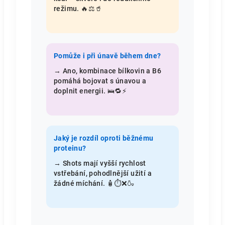
režimu. 🔥⚖️🥤
Pomůže i při únavě během dne?
→ Ano, kombinace bílkovin a B6
pomáhá bojovat s únavou a
doplnit energii. 🛌🔁⚡
Jaký je rozdíl oproti běžnému
proteinu?
→ Shots mají vyšší rychlost
vstřebání, pohodlnější užití a
žádné míchání. 🧴⏱️❌🍶