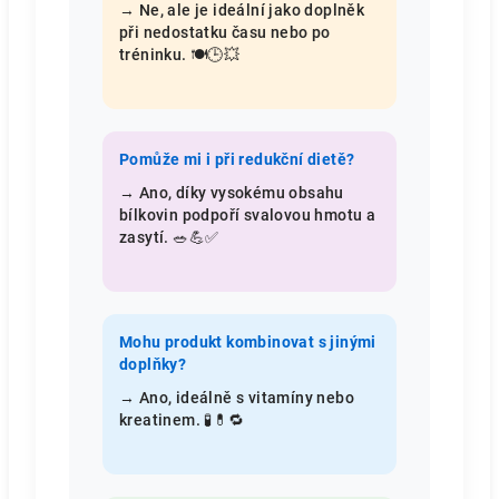
→ Ne, ale je ideální jako doplněk
při nedostatku času nebo po
tréninku. 🍽️🕒💥
Pomůže mi i při redukční dietě?
→ Ano, díky vysokému obsahu
bílkovin podpoří svalovou hmotu a
zasytí. 🥗💪✅
Mohu produkt kombinovat s jinými
doplňky?
→ Ano, ideálně s vitamíny nebo
kreatinem. 🧪💊🔁