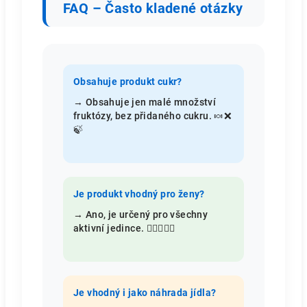
FAQ – Často kladené otázky
Obsahuje produkt cukr?
→ Obsahuje jen malé množství
fruktózy, bez přidaného cukru. 🍬❌
🍃
Je produkt vhodný pro ženy?
→ Ano, je určený pro všechny
aktivní jedince. 🙋‍♀️✅🏋️‍♀️
Je vhodný i jako náhrada jídla?