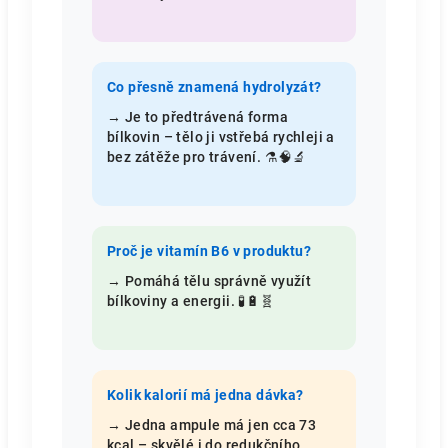
Co přesně znamená hydrolyzát?
→ Je to předtrávená forma
bílkovin – tělo ji vstřebá rychleji a
bez zátěže pro trávení. ⚗️🧠🔬
Proč je vitamín B6 v produktu?
→ Pomáhá tělu správně využít
bílkoviny a energii. 🧪🔋🧬
Kolik kalorií má jedna dávka?
→ Jedna ampule má jen cca 73
kcal – skvělé i do redukčního