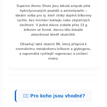
Superior Amino Shots jsou tekuté ampule plné
hydrolyzovaných peptidů a aminokyselin –
ideální volba pro ty, kteří chtějí doplnit bílkoviny
rychle, bez míchání koktejlu nebo zbytečných
složitostí. V jedné dávce získáte přes 13 g
bílkovin ve formě, kterou tělo dokáže
absorbovat téměř okamžitě.
Obsahují také vitamín B6, který přispívá k
normálnímu metabolismu bílkovin a glykogenu,
a napomáhá rychlejší regeneraci a snížení
únavy.
🏋️‍♂️ Pro koho jsou vhodné?