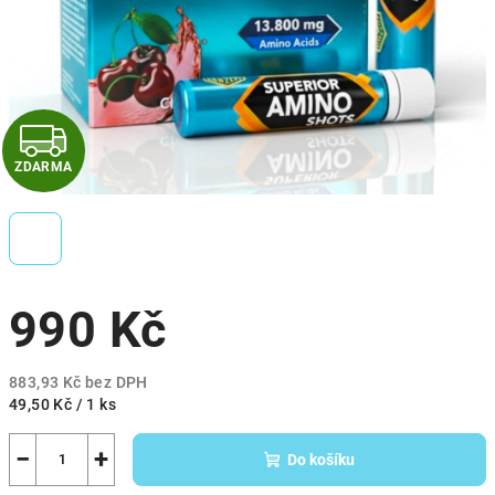
Z
ZDARMA
D
A
R
990 Kč
M
A
883,93 Kč bez DPH
Měrná
49,50 Kč / 1 ks
cena:
−
+
Do košíku