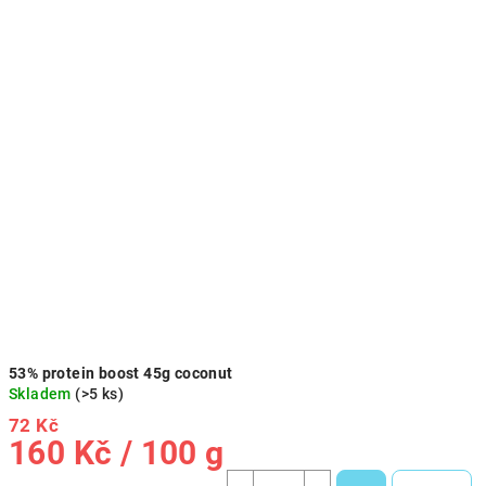
53% protein boost 45g coconut
Skladem
(>5 ks)
72 Kč
Měrná
160 Kč / 100 g
cena: