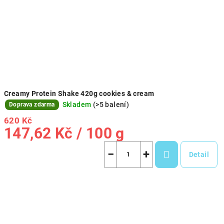
u
k
t
ů
Creamy Protein Shake 420g cookies & cream
Skladem
(>5 balení)
Doprava zdarma
620 Kč
Měrná
147,62 Kč / 100 g
cena:
−
+
Detail