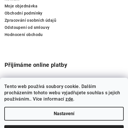
t
Moje objednávka
í
Obchodní podmínky
Zpracování osobních údajů
Odstoupení od smlouvy
Hodnocení obchodu
Přijímáme online platby
Tento web používá soubory cookie. Dalším
procházením tohoto webu vyjadřujete souhlas s jejich
používáním.. Více informací
zde
.
SPEED8®
Carnitine2000®
TURBOFATKILLER®
Nastavení
Copyright 2026
WELLNESS FOOD
. Všechna práva vyhrazena.
Upravit nastavení cookies