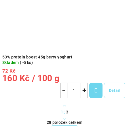
53% protein boost 45g berry yoghurt
Skladem
(>5 ks)
72 Kč
Měrná
160 Kč / 100 g
cena:
−
+
Detail
S
t
1
3
r
28
položek celkem
á
O