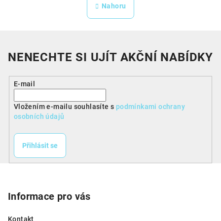
n
v
Nahoru
k
l
o
á
v
á
d
n
a
NENECHTE SI UJÍT AKČNÍ NABÍDKY
í
c
í
p
E-mail
r
v
Vložením e-mailu souhlasíte s
podmínkami ochrany
osobních údajů
k
y
v
Přihlásit se
ý
p
Z
i
á
s
p
Informace pro vás
u
a
Kontakt