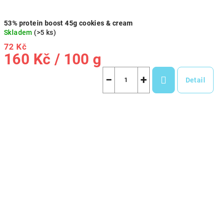
53% protein boost 45g cookies & cream
Skladem
(>5 ks)
72 Kč
Měrná
160 Kč / 100 g
cena:
−
+
Detail