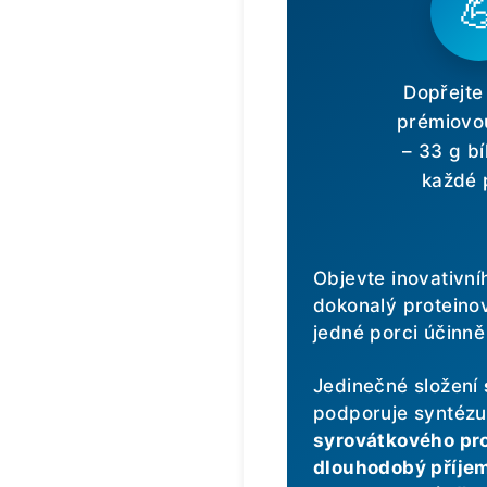

Dopřejte
prémiovo
– 33 g bí
každé 
Objevte inovativn
dokonalý proteino
jedné porci účinn
Jedinečné složení
podporuje syntézu 
syrovátkového pro
dlouhodobý příjem