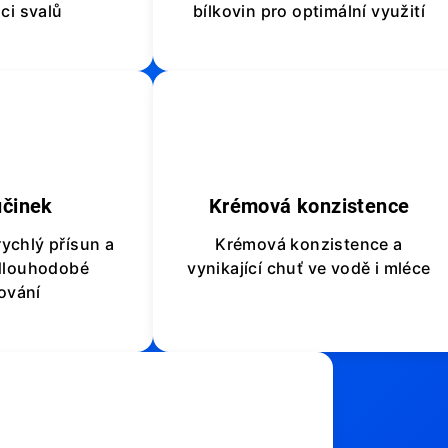
ci svalů
bílkovin pro optimální využití
⏰
🌊
účinek
Krémová konzistence
rychlý přísun a
Krémová konzistence a
 dlouhodobé
vynikající chuť ve vodě i mléce
ování
♻️