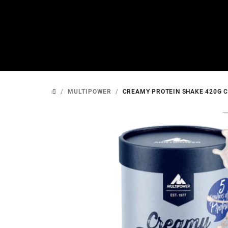
Přejít
na
obsah
/
MULTIPOWER
/
CREAMY PROTEIN SHAKE 420G 
DOMŮ