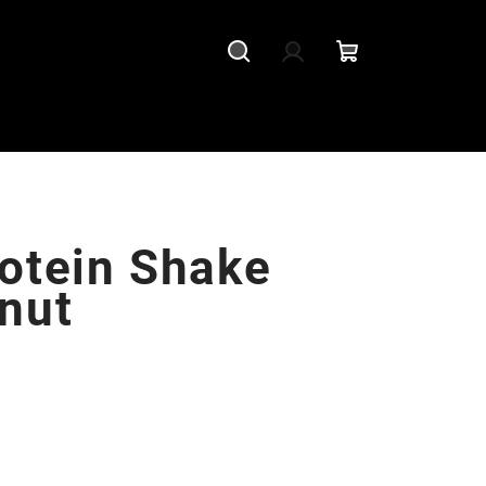
Hledat
Přihlášení
Nákupní
košík
otein Shake
nut