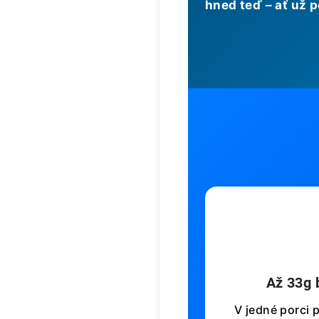
hned teď – ať už 

Až 33g 
V jedné porci 