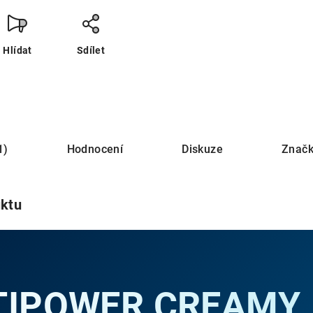
Hlídat
Sdílet
1)
Hodnocení
Diskuze
Znač
uktu
TIPOWER CREAMY