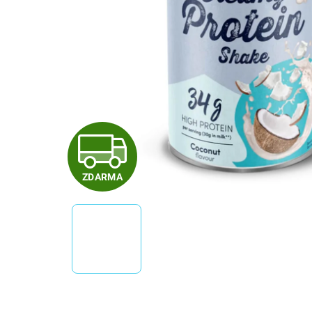
Z
ZDARMA
D
A
R