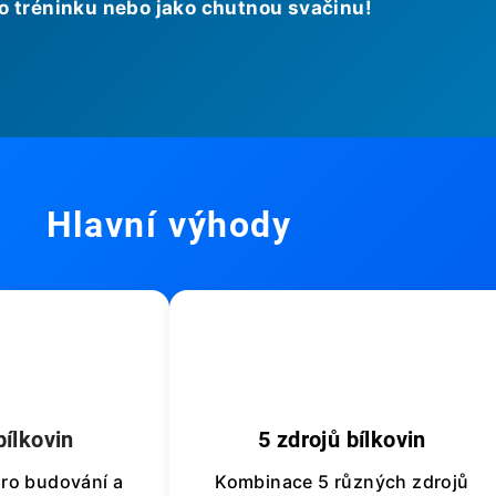
po tréninku nebo jako chutnou svačinu!
Hlavní výhody

🔄
bílkovin
5 zdrojů bílkovin
pro budování a
Kombinace 5 různých zdrojů