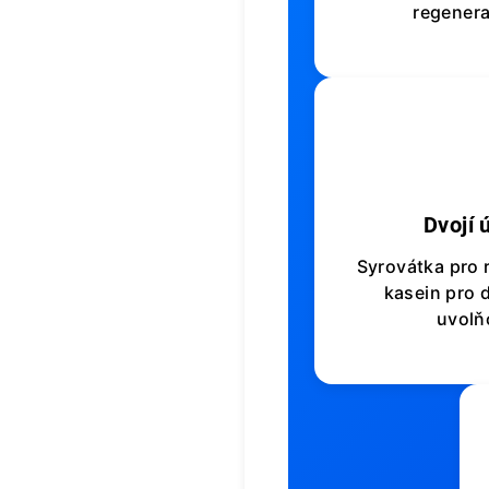
regenera
Dvojí 
Syrovátka pro 
kasein pro
uvolň