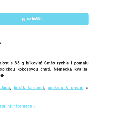
Do košíku
6
lost s 33 g bílkovin!
Směs
rychle i pomalu
opickou kokosovou chutí.
Německá kvalita,
🥥
oláda
,
burák karamel
,
cookies & cream
a
etailní informace