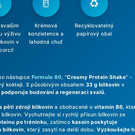

🥛
♻️
 svalům
Krémová
Recyklovatelný
u výživu
konzistence a
papírový obal
lkovin v
lahodná chuť
porci!
ího nástupce
Formule 80
, "
Creamy Protein Shake
" -
vý koktejl. S působivým obsahem
33 g bílkovin
v
ě
podporuje budování a regeneraci svalů
.
s pěti zdroji bílkovin
a obohacené o
vitamín B6
, kte
bílkovin. Vychutnejte si rychlý přísun bílkovin ze
teinu po tréninku
, zatímco
kasein poskytuje
 bílkovin
, který zasytí na delší dobu.
Vyzkoušejte 