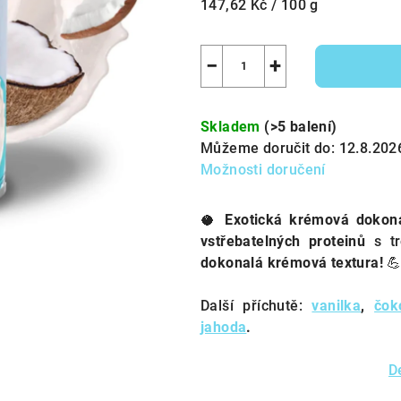
Měrná
147,62 Kč / 100 g
cena:
−
+
Skladem
(>5 balení)
Můžeme doručit do:
12.8.202
Možnosti doručení
🥥
Exotická krémová dokona
vstřebatelných proteinů
s tr
dokonalá krémová textura!
💪
Další příchutě:
vanilka
,
čok
jahoda
.
D