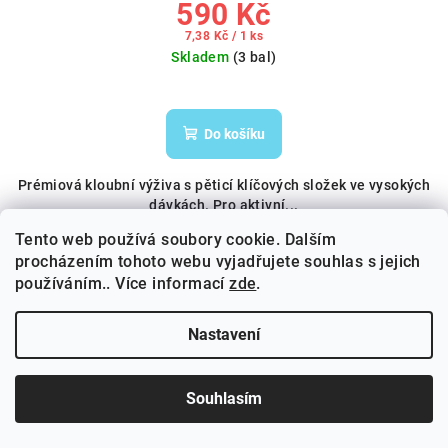
590 Kč
Měrná
7,38 Kč / 1 ks
cena:
Skladem
(3 bal)
Do košíku
Prémiová kloubní výživa s pěticí klíčových složek ve vysokých
dávkách. Pro aktivní...
Tento web používá soubory cookie. Dalším
procházením tohoto webu vyjadřujete souhlas s jejich
používáním.. Více informací
zde
.
Doprava zdarma
Nastavení
Souhlasím