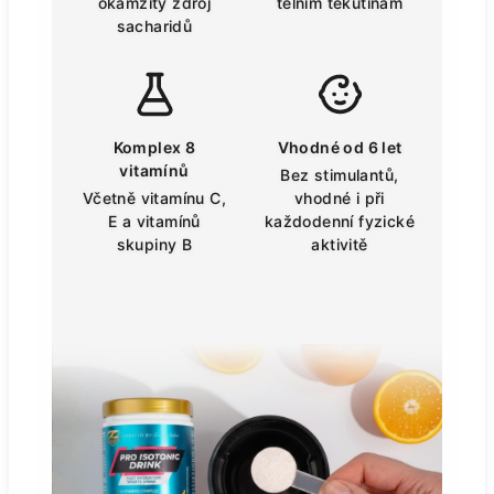
okamžitý zdroj
tělním tekutinám
sacharidů
Komplex 8
Vhodné od 6 let
vitamínů
Bez stimulantů,
Včetně vitamínu C,
vhodné i při
E a vitamínů
každodenní fyzické
skupiny B
aktivitě