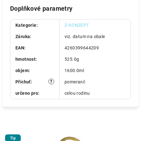
Doplňkové parametry
Kategorie
:
Z-KONZEPT
Záruka
:
viz. datum na obale
EAN
:
4260399644209
hmotnost
:
525.0g
objem
:
1600.0ml
?
Příchuť
:
pomeranč
určeno pro
:
celou rodinu
Tip