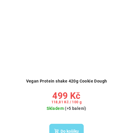
Vegan Protein shake 420g Cookie Dough
499 Kč
Měrná
118,81 Kč / 100 g
cena:
Skladem
(>5 balení)
Do košíku