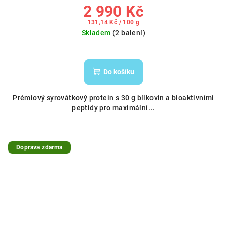
2 990 Kč
Měrná
131,14 Kč / 100 g
cena:
Skladem
(2 balení)
Do košíku
Prémiový syrovátkový protein s 30 g bílkovin a bioaktivními
peptidy pro maximální...
Doprava zdarma