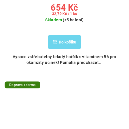
654 Kč
Měrná
32,70 Kč / 1 ks
cena:
Skladem
(>5 balení)
Do košíku
Vysoce vstřebatelný tekutý hořčík s vitamínem B6 pro
okamžitý účinek! Pomáhá předcházet...
Doprava zdarma