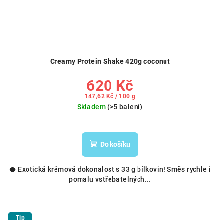
Creamy Protein Shake 420g coconut
620 Kč
Měrná
147,62 Kč / 100 g
cena:
Skladem
(>5 balení)
Do košíku
🥥 Exotická krémová dokonalost s 33 g bílkovin! Směs rychle i
pomalu vstřebatelných...
Tip