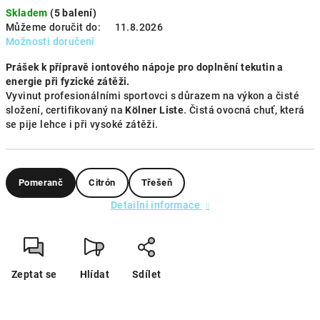
Skladem
(5 balení)
Můžeme doručit do:
11.8.2026
Možnosti doručení
Prášek k přípravě iontového nápoje pro doplnění tekutin a
energie při fyzické zátěži.
Vyvinut profesionálními sportovci s důrazem na výkon a čisté
složení, certifikovaný na
Kölner Liste
. Čistá ovocná chuť, která
se pije lehce i při vysoké zátěži.
Pomeranč
Citrón
Třešeň
Detailní informace
Zeptat se
Hlídat
Sdílet