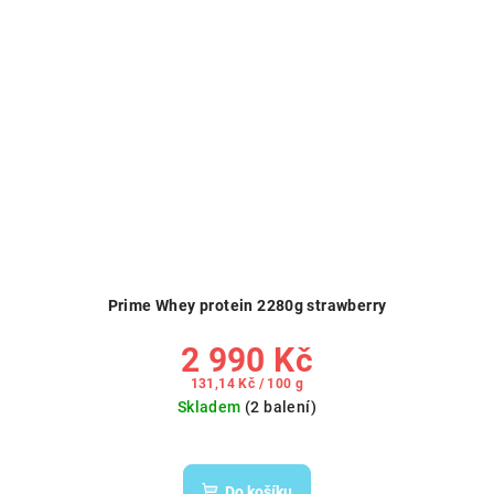
Prime Whey protein 2280g strawberry
2 990 Kč
Měrná
131,14 Kč / 100 g
cena:
Skladem
(2 balení)
Do košíku