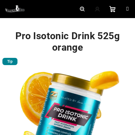
Přejít
na
obsah
Nákupní
Hledat
Přihlášení
Pro Isotonic Drink 525g
košík
orange
Tip