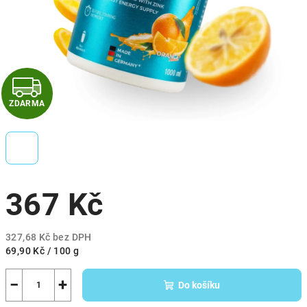
Z
ZDARMA
D
A
R
367 Kč
M
A
327,68 Kč bez DPH
Měrná
69,90 Kč / 100 g
cena:
−
+
Do košíku