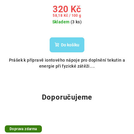
320 Kč
Měrná
58,18 Kč / 100 g
cena:
Skladem
(3 ks)
Do košíku
Prášek k přípravě iontového nápoje pro doplnění tekutin a
energie při fyzické zátěži....
Doporučujeme
Doprava zdarma