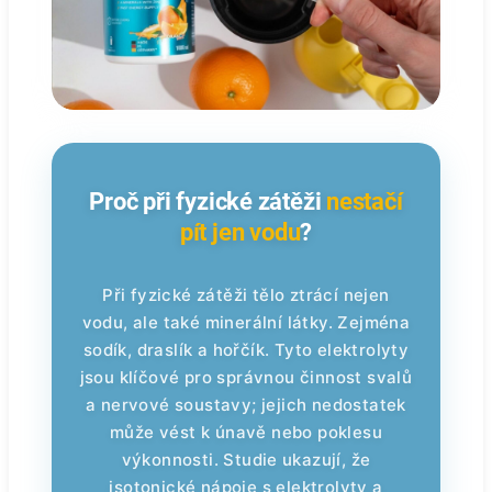
Proč při fyzické zátěži
nestačí
pít jen vodu
?
Při fyzické zátěži tělo ztrácí nejen
vodu, ale také minerální látky. Zejména
sodík, draslík a hořčík. Tyto elektrolyty
jsou klíčové pro správnou činnost svalů
a nervové soustavy; jejich nedostatek
může vést k únavě nebo poklesu
výkonnosti. Studie ukazují, že
isotonické nápoje s elektrolyty a