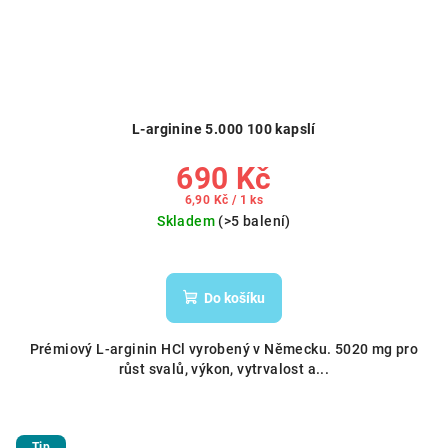
L-arginine 5.000 100 kapslí
690 Kč
Měrná
6,90 Kč / 1 ks
cena:
Skladem
(>5 balení)
Do košíku
Prémiový L-arginin HCl vyrobený v Německu. 5020 mg pro
růst svalů, výkon, vytrvalost a...
Tip