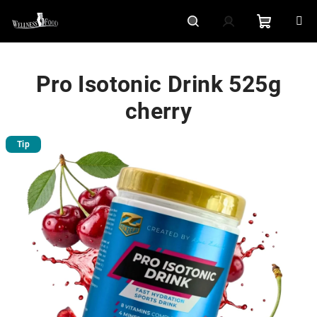
Přejít
na
obsah
Nákupní
Hledat
Přihlášení
Pro Isotonic Drink 525g
košík
cherry
Tip