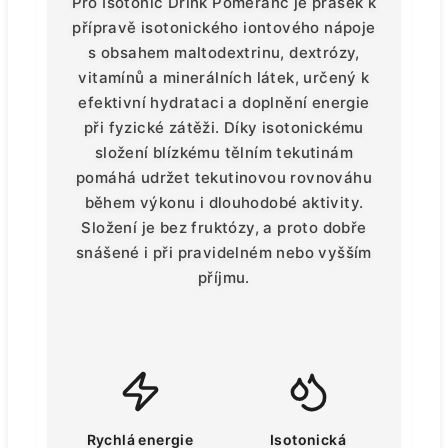
Pro Isotonic Drink Pomeranč je prášek k
přípravě isotonického iontového nápoje
s obsahem maltodextrinu, dextrózy,
vitamínů a minerálních látek, určený k
efektivní hydrataci a doplnění energie
při fyzické zátěži. Díky isotonickému
složení blízkému tělním tekutinám
pomáhá udržet tekutinovou rovnováhu
během výkonu i dlouhodobé aktivity.
Složení je bez fruktózy, a proto dobře
snášené i při pravidelném nebo vyšším
příjmu.
Rychlá energie
Isotonická