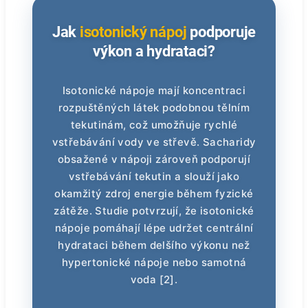
Jak
isotonický nápoj
podporuje
výkon a hydrataci?
Isotonické nápoje mají koncentraci
rozpuštěných látek podobnou tělním
tekutinám, což umožňuje rychlé
vstřebávání vody ve střevě. Sacharidy
obsažené v nápoji zároveň podporují
vstřebávání tekutin a slouží jako
okamžitý zdroj energie během fyzické
zátěže. Studie potvrzují, že isotonické
nápoje pomáhají lépe udržet centrální
hydrataci během delšího výkonu než
hypertonické nápoje nebo samotná
voda [2].