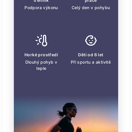
trénink
práce
Podpora výkonu
Celý den v pohybu
Horké prostředí
Děti od 6 let
Dlouhý pohyb v
Při sportu a aktivitě
teple