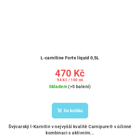
L-carnitine Forte liquid 0,5L
470 Kč
Měrná
94 Kč / 100 ml
cena:
Skladem
(>5 balení)
Do košíku
Švýcarský l-Karnitin v nejvyšší kvalitě Carnipure® v účinné
kombinaci s aktivním...