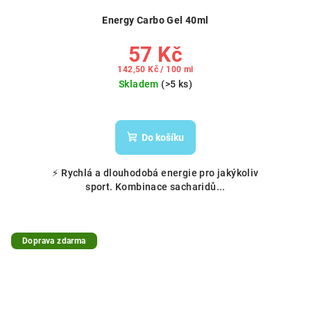
Energy Carbo Gel 40ml
57 Kč
Měrná
142,50 Kč / 100 ml
cena:
Skladem
(>5 ks)
Do košíku
⚡ Rychlá a dlouhodobá energie pro jakýkoliv
sport. Kombinace sacharidů...
Doprava zdarma