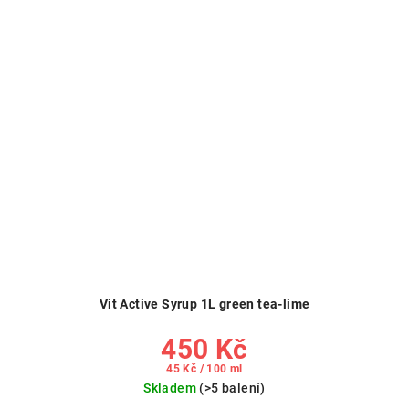
Vit Active Syrup 1L green tea-lime
450 Kč
Měrná
45 Kč / 100 ml
cena:
Skladem
(>5 balení)