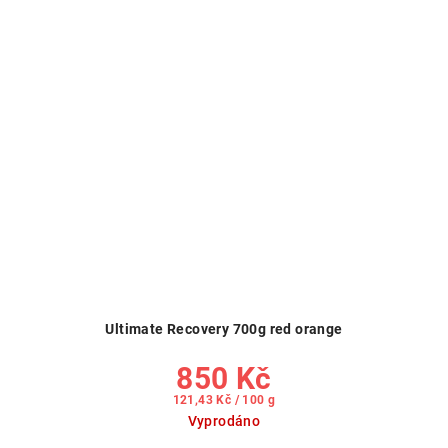
Ultimate Recovery 700g red orange
850 Kč
Měrná
121,43 Kč / 100 g
cena:
Vyprodáno