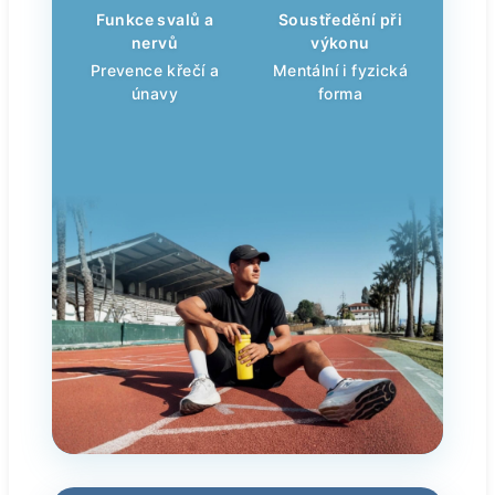
Funkce svalů a
Soustředění při
nervů
výkonu
Prevence křečí a
Mentální i fyzická
únavy
forma