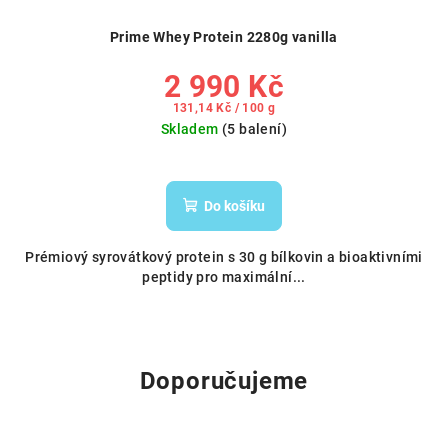
Prime Whey Protein 2280g vanilla
2 990 Kč
Měrná
131,14 Kč / 100 g
cena:
Skladem
(5 balení)
Do košíku
Prémiový syrovátkový protein s 30 g bílkovin a bioaktivními
peptidy pro maximální...
Doporučujeme