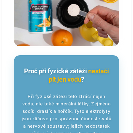
Proč při fyzické zátěži
nestačí
pít jen vodu
?
Při fyzické zátěži tělo ztrácí nejen
vodu, ale také minerální látky. Zejména
sodík, draslík a hořčík. Tyto elektrolyty
jsou klíčové pro správnou činnost svalů
a nervové soustavy; jejich nedostatek