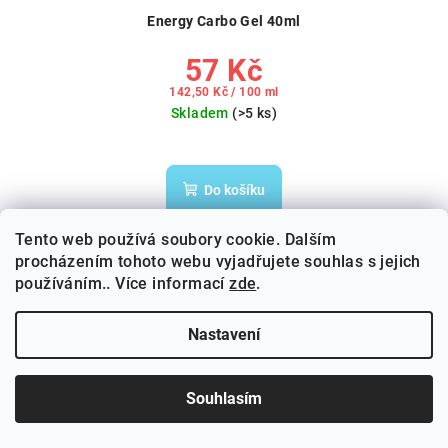
Energy Carbo Gel 40ml
57 Kč
Měrná
142,50 Kč / 100 ml
cena:
Skladem
(>5 ks)
Do košíku
Tento web používá soubory cookie. Dalším
⚡ Rychlá a dlouhodobá energie pro jakýkoliv
procházením tohoto webu vyjadřujete souhlas s jejich
sport. Kombinace sacharidů...
používáním.. Více informací
zde
.
Nastavení
Doprava zdarma
Souhlasím