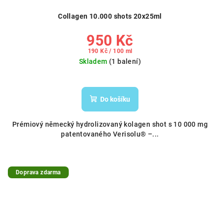
Collagen 10.000 shots 20x25ml
950 Kč
Měrná
190 Kč / 100 ml
cena:
Skladem
(1 balení)
Do košíku
Prémiový německý hydrolizovaný kolagen shot s 10 000 mg
patentovaného Verisolu® –...
Doprava zdarma