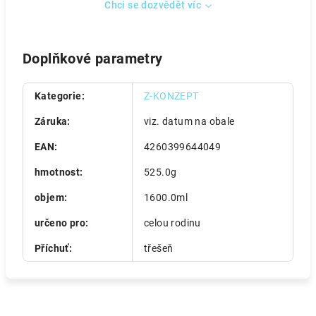
Chci se dozvědět víc
Doplňkové parametry
Kategorie
:
Z-KONZEPT
Záruka
:
viz. datum na obale
EAN
:
4260399644049
hmotnost
:
525.0g
objem
:
1600.0ml
určeno pro
:
celou rodinu
Příchuť
:
třešeň