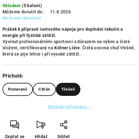
Skladem
(5 balení)
Můžeme doručit do:
11.8.2026
Možnosti doručení
Prášek k přípravě iontového nápoje pro doplnění tekutin a
energie při fyzické zátěži.
Vyvinut profesionálními sportovci s důrazem na výkon a čisté
složení, certifikovaný na
Kölner Liste
. Čistá ovocná chuť třešně,
která se pije lehce i při vysoké zátěži.
Příchutě:
Pomeranč
Citrón
Třešeň
Detailní informace
Zeptat se
Hlídat
Sdílet