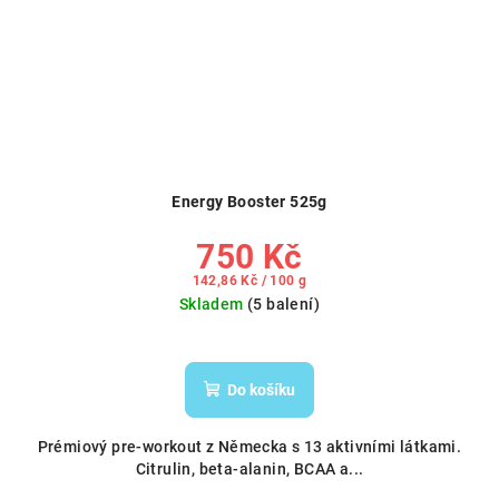
Energy Booster 525g
750 Kč
Měrná
142,86 Kč / 100 g
cena:
Skladem
(5 balení)
Do košíku
Prémiový pre-workout z Německa s 13 aktivními látkami.
Citrulin, beta-alanin, BCAA a...