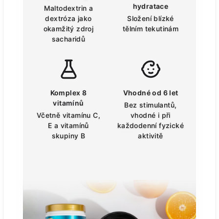
hydratace
Maltodextrin a
dextróza jako
Složení blízké
okamžitý zdroj
tělním tekutinám
sacharidů
Komplex 8
Vhodné od 6 let
vitamínů
Bez stimulantů,
Včetně vitamínu C,
vhodné i při
E a vitamínů
každodenní fyzické
skupiny B
aktivitě