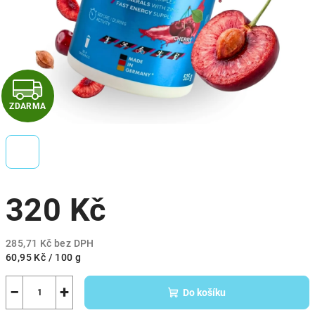
Z
ZDARMA
D
A
R
320 Kč
M
A
285,71 Kč bez DPH
Měrná
60,95 Kč / 100 g
cena:
−
+
Do košíku