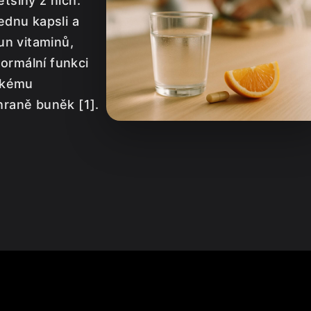
tšiny z nich.
ednu kapsli a
un vitaminů,
normální funkci
ckému
raně buněk [1].