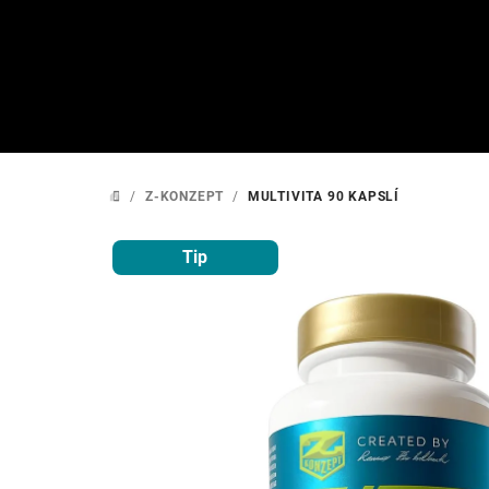
Přejít
na
obsah
/
Z-KONZEPT
/
MULTIVITA 90 KAPSLÍ
DOMŮ
Tip