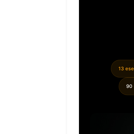
13 ese
90 