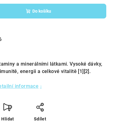
Do košíku
6
taminy a minerálními látkami. Vysoké dávky,
munitě, energii a celkové vitalitě [1][2].
etailní informace
Hlídat
Sdílet