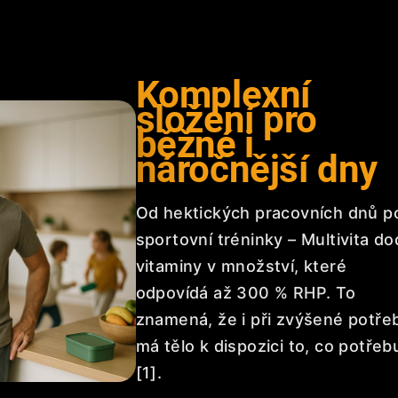
Komplexní
složení pro
běžné i
náročnější dny
Od hektických pracovních dnů p
sportovní tréninky – Multivita do
vitaminy v množství, které
odpovídá až 300 % RHP. To
znamená, že i při zvýšené potře
má tělo k dispozici to, co potřeb
[1].