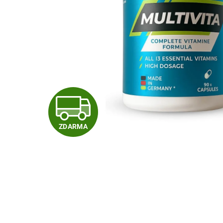
Z
ZDARMA
D
A
R