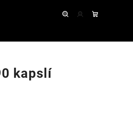
Hledat
Přihlášení
Nákupní
košík
90 kapslí