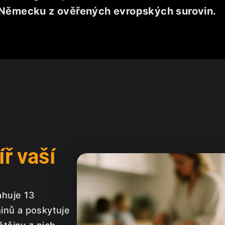
Německu z ověřených evropských surovin.
íř vaší
ahuje 13
minů a poskytuje