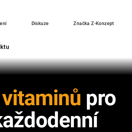
ení
Diskuze
Značka
Z-Konzept
uktu
 vitaminů
pro
každodenní