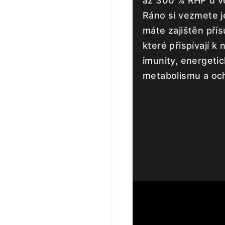
až 300 % RHP u vě
Ráno si vezmete j
máte zajištěn přís
které přispívají k 
imunity, energeti
metabolismu a och