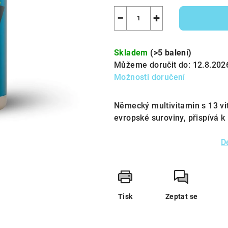
−
+
Skladem
(>5 balení)
Můžeme doručit do:
12.8.202
Možnosti doručení
Německý multivitamin s 13 vi
evropské suroviny, přispívá k i
D
Tisk
Zeptat se