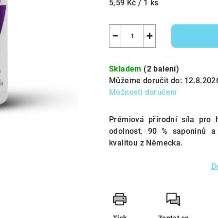
Měrná
5,59 Kč / 1 ks
cena:
−
+
Skladem
(2 balení)
Můžeme doručit do:
12.8.202
Možnosti doručení
Prémiová přírodní síla pro
odolnost. 90 % saponinů a
kvalitou z Německa.
D