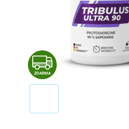
Z
ZDARMA
D
A
R