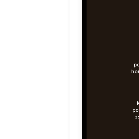
po
hor
po
p