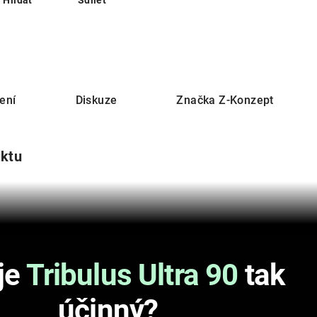
Hlídat
Sdílet
ení
Diskuze
Značka
Z-Konzept
uktu
je
Tribulus Ultra 90
tak
účinný?