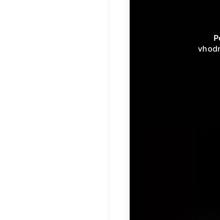
P
vhodn