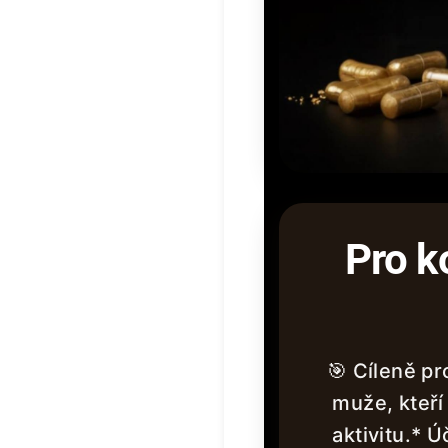
Pro k
🎯 Cíleně pr
muže, kteří 
aktivitu.* Ú