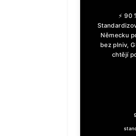
⚡ 90 
Standardizov
Německu pod
bez plniv, 
chtějí p
stan