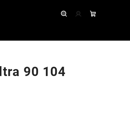
Hledat
Přihlášení
Nákupní
košík
ltra 90 104