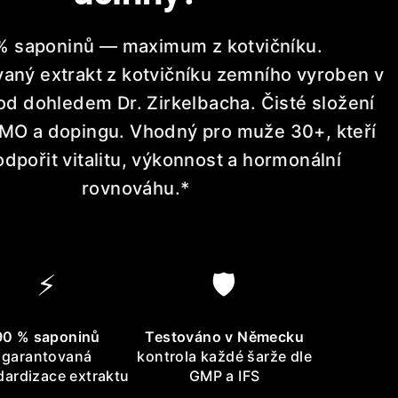
% saponinů — maximum z kotvičníku.
aný extrakt z kotvičníku zemního vyroben v
 dohledem Dr. Zirkelbacha. Čisté složení
GMO a dopingu. Vhodný pro muže 30+, kteří
odpořit vitalitu, výkonnost a hormonální
rovnováhu.*
⚡
🛡️
90 % saponinů
Testováno v Německu
garantovaná
kontrola každé šarže dle
dardizace extraktu
GMP a IFS