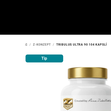
Přejít
na
obsah
/
Z-KONZEPT
/
TRIBULUS ULTRA 90 104 KAPSLÍ
DOMŮ
Tip