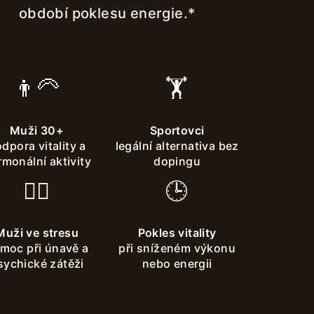
období poklesu energie.*
👨‍🦳
🏋️
Muži 30+
Sportovci
dpora vitality a
legální alternativa bez
monální aktivity
dopingu
😮‍💨
🕒
Muži ve stresu
Pokles vitality
moc při únavě a
při sníženém výkonu
sychické zátěži
nebo energii