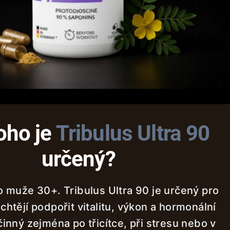
oho je
Tribulus Ultra 90
určený?
o muže 30+. Tribulus Ultra 90 je určený pro
chtějí podpořit vitalitu, výkon a hormonální
činný zejména po třicítce, při stresu nebo v