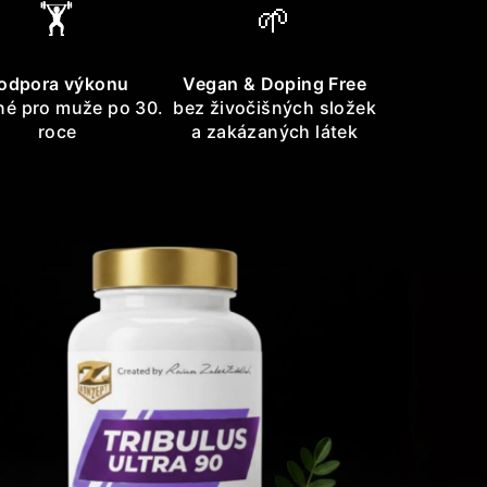
🏋️
🌱
odpora výkonu
Vegan & Doping Free
é pro muže po 30.
bez živočišných složek
roce
a zakázaných látek