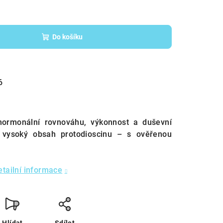
Do košíku
6
 hormonální rovnováhu, výkonnost a duševní
 vysoký obsah protodioscinu – s ověřenou
etailní informace