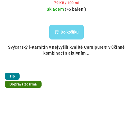
Měrná
79 Kč / 100 ml
cena:
Skladem
(>5 balení)
Do košíku
Švýcarský l-Karnitin v nejvyšší kvalitě Carnipure® v účinné
kombinaci s aktivním...
Tip
Doprava zdarma