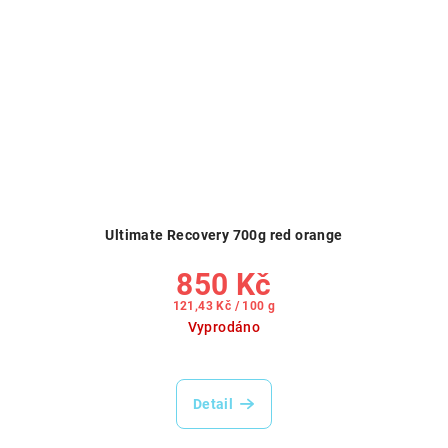
Ultimate Recovery 700g red orange
850 Kč
Měrná
121,43 Kč / 100 g
cena:
Vyprodáno
Detail