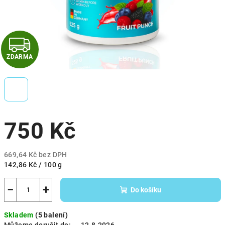
Z
ZDARMA
D
A
R
750 Kč
M
A
669,64 Kč bez DPH
Měrná
142,86 Kč / 100 g
cena:
−
+
Do košíku
Skladem
(5 balení)