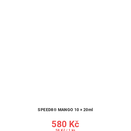
SPEED8® MANGO 10 × 20ml
580 Kč
Měrná
58 Kč / 1 ks