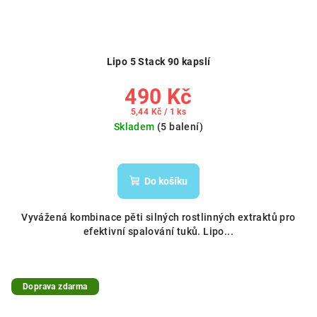
Lipo 5 Stack 90 kapslí
490 Kč
Měrná
5,44 Kč / 1 ks
cena:
Skladem
(5 balení)
Průměrné
hodnocení
produktu
Do košíku
je
5,0
Vyvážená kombinace pěti silných rostlinných extraktů pro
z
efektivní spalování tuků. Lipo...
5
hvězdiček.
Doprava zdarma