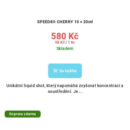
SPEED8® CHERRY 10 × 20ml
580 Kč
Měrná
58 Kč / 1 ks
cena:
Skladem
Do košíku
Unikátní liquid shot, který napomáhá zvyšovat koncentraci a
soustředění. Je...
Doprava zdarma