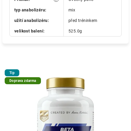
typ anabolizéru
:
mix
užití anabolizéru
:
před tréninkem
velikost balení
:
525.0g
Tip
Doprava zdarma