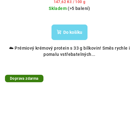
Měrná
147,62 Kč / 100 g
cena:
Skladem
(>5 balení)
Do košíku
☁️ Prémiový krémový protein s 33 g bílkovin! Směs rychle i
pomalu vstřebatelných...
Doprava zdarma