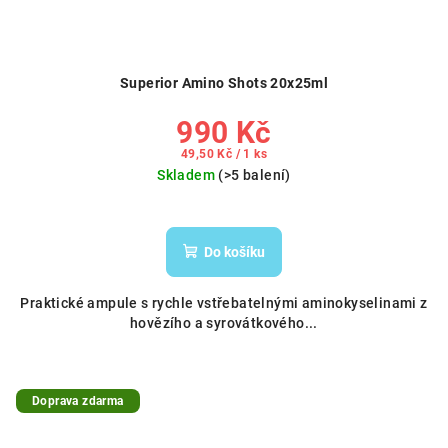
Superior Amino Shots 20x25ml
990 Kč
Měrná
49,50 Kč / 1 ks
cena:
Skladem
(>5 balení)
Do košíku
Praktické ampule s rychle vstřebatelnými aminokyselinami z
hovězího a syrovátkového...
Doprava zdarma