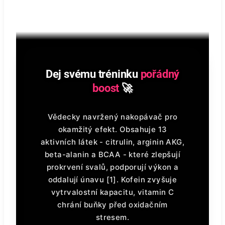
Dej svému tréninku
pořádný
boost
🚀
Vědecky navržený nakopávač pro
okamžitý efekt. Obsahuje 13
aktivních látek - citrulin, arginin AKG,
beta-alanin a BCAA - které zlepšují
prokrvení svalů, podporují výkon a
oddalují únavu [1]. Kofein zvyšuje
vytrvalostní kapacitu, vitamin C
chrání buňky před oxidačním
stresem.