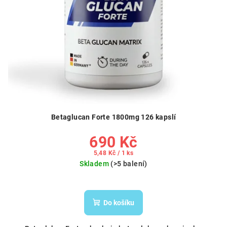
Betaglucan Forte 1800mg 126 kapslí
690 Kč
Měrná
5,48 Kč / 1 ks
cena:
Skladem
(>5 balení)
Do košíku