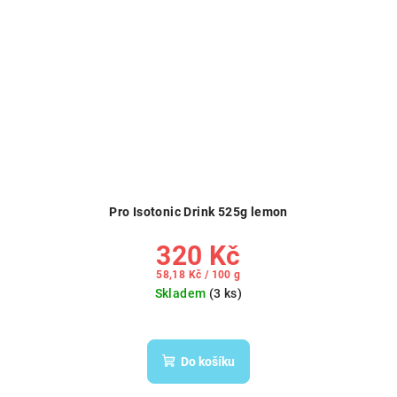
Pro Isotonic Drink 525g lemon
320 Kč
Měrná
58,18 Kč / 100 g
cena:
Skladem
(3 ks)
Do košíku