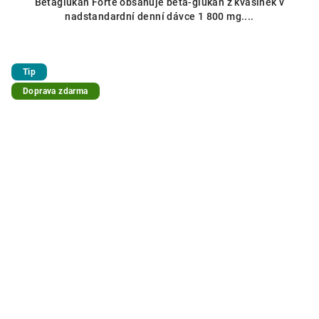
Betaglukan Forte obsahuje beta-glukan z kvasinek v
nadstandardní denní dávce 1 800 mg....
Tip
Doprava zdarma