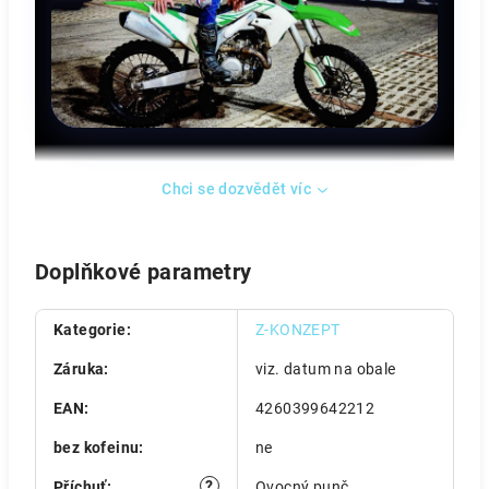
Chci se dozvědět víc
Doplňkové parametry
Kategorie
:
Z-KONZEPT
Záruka
:
viz. datum na obale
EAN
:
4260399642212
bez kofeinu
:
ne
?
Příchuť
:
Ovocný punč