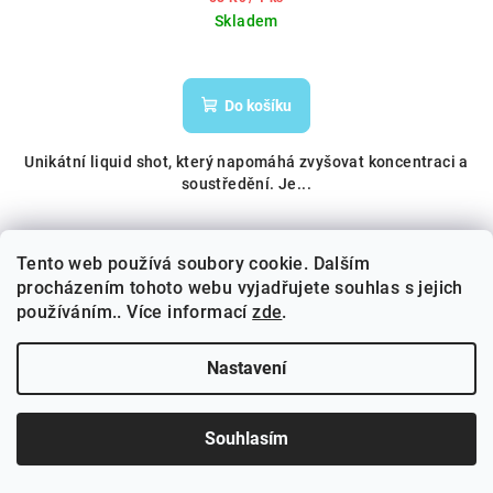
cena:
Skladem
Do košíku
Unikátní liquid shot, který napomáhá zvyšovat koncentraci a
soustředění. Je...
Tento web používá soubory cookie. Dalším
Tip
procházením tohoto webu vyjadřujete souhlas s jejich
Doprava zdarma
používáním.. Více informací
zde
.
Nastavení
Souhlasím