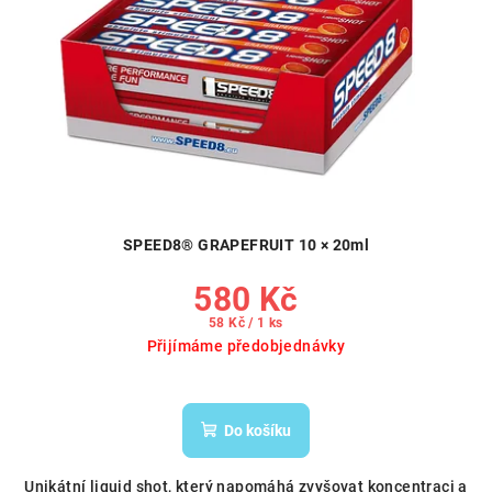
SPEED8® GRAPEFRUIT 10 × 20ml
580 Kč
Měrná
58 Kč / 1 ks
cena:
Přijímáme předobjednávky
Do košíku
Unikátní liquid shot, který napomáhá zvyšovat koncentraci a