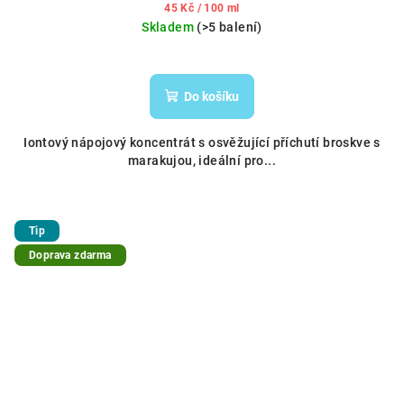
Měrná
45 Kč / 100 ml
cena:
Skladem
(>5 balení)
Do košíku
Iontový nápojový koncentrát s osvěžující příchutí broskve s
marakujou, ideální pro...
Tip
Doprava zdarma