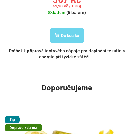
Měrná
69,90 Kč / 100 g
cena:
Skladem
(5 balení)
Do košíku
Prášek k přípravě iontového nápoje pro doplnění tekutin a
energie při fyzické zátěži....
Doporučujeme
Tip
Doprava zdarma