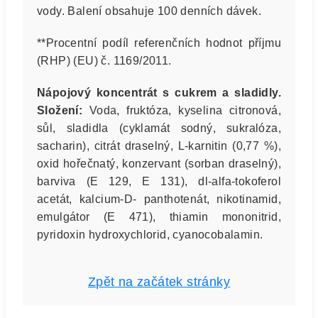
vody. Balení obsahuje 100 denních dávek.
**Procentní podíl referenčních hodnot příjmu
(RHP) (EU) č. 1169/2011.
Nápojový koncentrát s cukrem a sladidly.
Složení:
Voda, fruktóza, kyselina citronová,
sůl, sladidla (cyklamát sodný, sukralóza,
sacharin), citrát draselný, L-karnitin (0,77 %),
oxid hořečnatý, konzervant (sorban draselný),
barviva (E 129, E 131), dl-alfa-tokoferol
acetát, kalcium-D- panthotenát, nikotinamid,
emulgátor (E 471), thiamin mononitrid,
pyridoxin hydroxychlorid, cyanocobalamin.
Zpět na začátek stránky