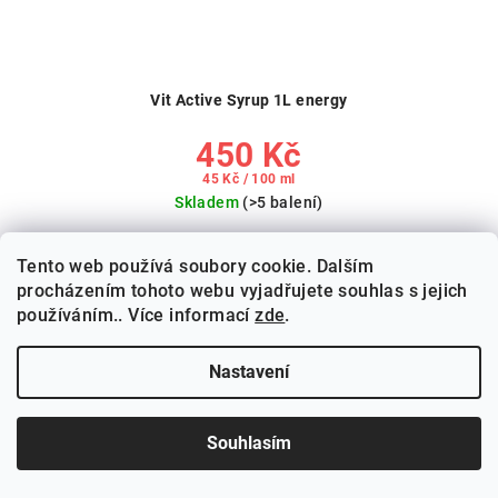
Vit Active Syrup 1L energy
450 Kč
Měrná
45 Kč / 100 ml
cena:
Skladem
(>5 balení)
Tento web používá soubory cookie. Dalším
Do košíku
procházením tohoto webu vyjadřujete souhlas s jejich
používáním.. Více informací
zde
.
Nápojový koncentrát na přípravu nízkokalorického
energetického nápoje s kofeinem,...
Nastavení
Souhlasím
Tip
Doprava zdarma