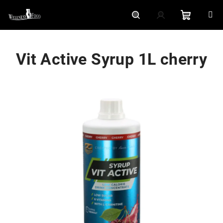
Přejít
na
obsah
Nákupní
Hledat
Přihlášení
Vit Active Syrup 1L cherry
košík