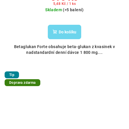
Měrná
5,48 Kč / 1 ks
cena:
Skladem
(>5 balení)
Do košíku
Betaglukan Forte obsahuje beta-glukan z kvasinek v
nadstandardní denní dávce 1 800 mg....
Tip
Doprava zdarma