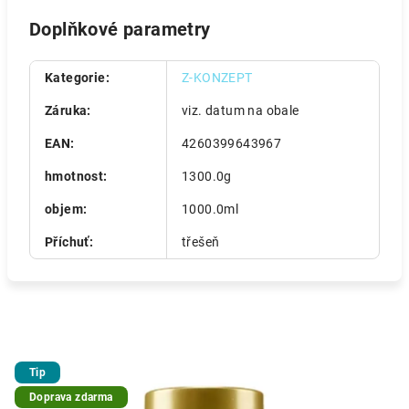
Doplňkové parametry
Kategorie
:
Z-KONZEPT
Záruka
:
viz. datum na obale
EAN
:
4260399643967
hmotnost
:
1300.0g
objem
:
1000.0ml
Příchuť
:
třešeň
Tip
Doprava zdarma