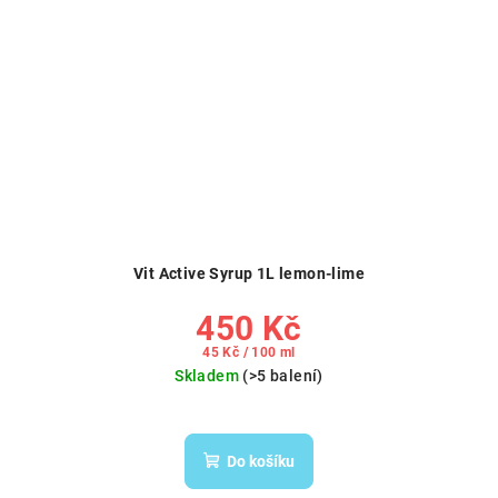
Vit Active Syrup 1L lemon-lime
450 Kč
Měrná
45 Kč / 100 ml
cena:
Skladem
(>5 balení)
Do košíku