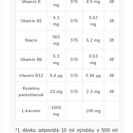
Vitamín E
375
4,5 mg
38
mg
4,1
0,42
Vitamín B1
375
38
mg
mg
565
Niacin
375
6,2 mg
38
mg
5,3
0,53
Vitamín B6
375
38
mg
mg
Vitamín B12
9,4 µg
375
0,94 µg
38
Kyselina
23 mg
375
2,3 mg
38
pantotheová
1000
L-karnitin
100 mg
mg
*1 dávka odpovídá 10 ml výrobku v 500 ml