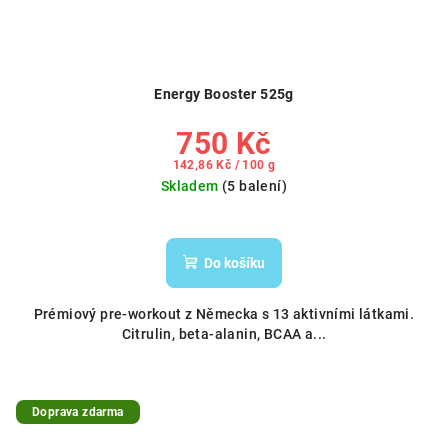
Energy Booster 525g
750 Kč
Měrná
142,86 Kč / 100 g
cena:
Skladem
(5 balení)
Do košíku
Prémiový pre-workout z Německa s 13 aktivními látkami.
Citrulin, beta-alanin, BCAA a...
Doprava zdarma