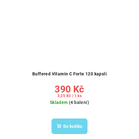
Buffered Vitamin C Forte 120 kapslí
390 Kč
Měrná
3,25 Kč / 1 ks
cena:
Skladem
(4 balení)
Do košíku