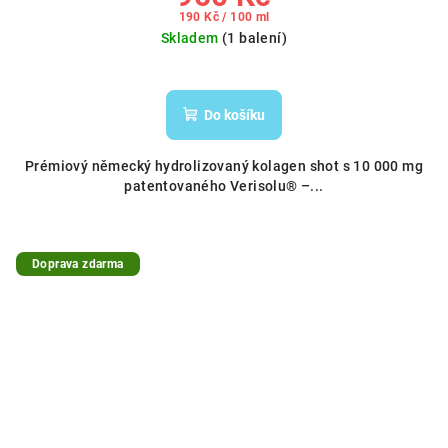
Měrná
190 Kč / 100 ml
cena:
Skladem
(1 balení)
Do košíku
Prémiový německý hydrolizovaný kolagen shot s 10 000 mg
patentovaného Verisolu® –...
Doprava zdarma