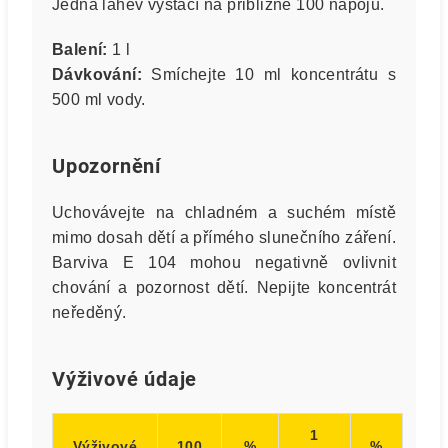
Jedna lahev vystačí na přibližně 100 nápojů.
Balení:
1 l
Dávkování:
Smíchejte 10 ml koncentrátu s
500 ml vody.
Upozornění
Uchovávejte na chladném a suchém místě
mimo dosah dětí a přímého slunečního záření.
Barviva E 104 mohou negativně ovlivnit
chování a pozornost dětí. Nepijte koncentrát
neředěný.
Výživové údaje
1
Výživové
100
%
%