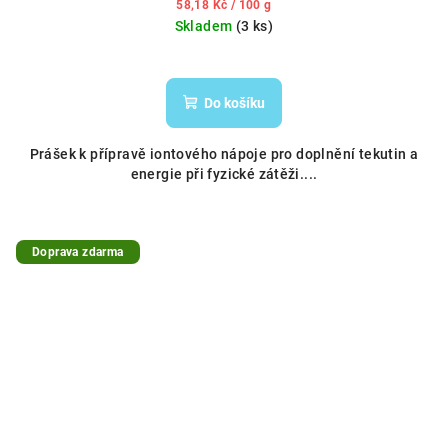
Měrná
58,18 Kč / 100 g
cena:
Skladem
(3 ks)
Do košíku
Prášek k přípravě iontového nápoje pro doplnění tekutin a
energie při fyzické zátěži....
Doprava zdarma