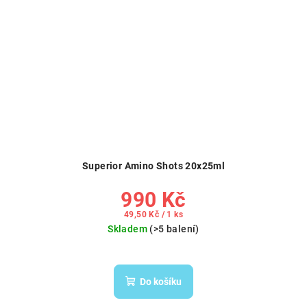
Superior Amino Shots 20x25ml
990 Kč
Měrná
49,50 Kč / 1 ks
cena:
Skladem
(>5 balení)
Do košíku