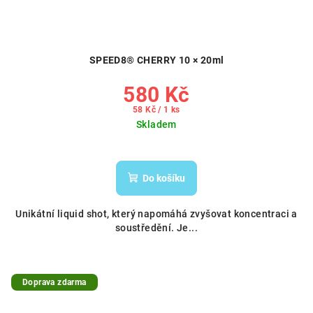
SPEED8® CHERRY 10 × 20ml
580 Kč
Měrná
58 Kč / 1 ks
cena:
Skladem
Do košíku
Unikátní liquid shot, který napomáhá zvyšovat koncentraci a
soustředění. Je...
Doprava zdarma