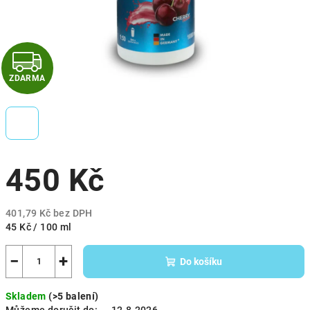
Z
ZDARMA
D
A
R
450 Kč
M
A
401,79 Kč bez DPH
Měrná
45 Kč / 100 ml
cena:
−
+
Do košíku
Skladem
(>5 balení)