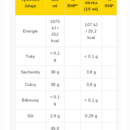
dávka
údaje
ml
RHP*
RHP
(10 ml)
1075
107 kJ
kJ /
Energie
/ 25,2
252
kcal
kcal
< 0,1
Tuky
< 0,1 g
g
Sacharidy
38 g
3,8 g
Cukry
38 g
3,8 g
< 0,1
Bílkoviny
< 0,1 g
g
Sůl
2,9 g
0,29 g
45,0