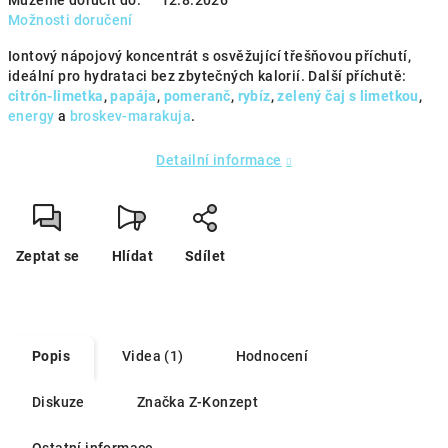
Můžeme doručit do:
12.8.2026
Možnosti doručení
Iontový nápojový koncentrát s osvěžující třešňovou příchutí,
ideální pro hydrataci bez zbytečných kalorií. Další příchutě:
citrón-limetka
,
papája
,
pomeranč
,
rybíz
,
zelený čaj s limetkou
,
energy
a
broskev-marakuja
.
Detailní informace
Zeptat se
Hlídat
Sdílet
Popis
Videa (1)
Hodnocení
Diskuze
Značka
Z-Konzept