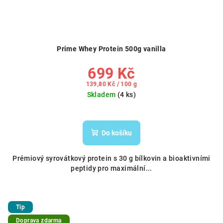
Prime Whey Protein 500g vanilla
699 Kč
Měrná
139,80 Kč / 100 g
cena:
Skladem
(4 ks)
Do košíku
Prémiový syrovátkový protein s 30 g bílkovin a bioaktivními
peptidy pro maximální...
Tip
Doprava zdarma