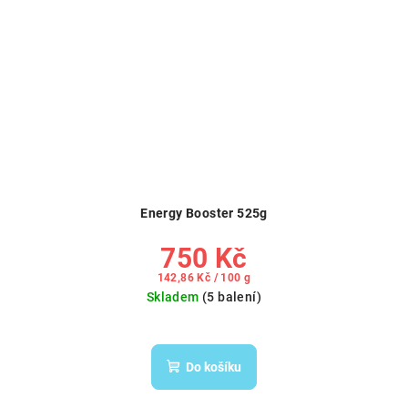
Energy Booster 525g
750 Kč
Měrná
142,86 Kč / 100 g
cena:
Skladem
(5 balení)
Do košíku