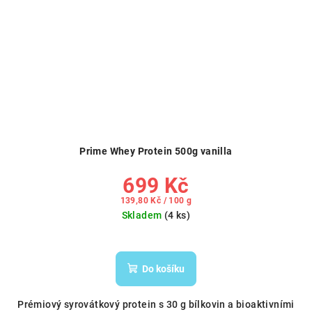
Prime Whey Protein 500g vanilla
699 Kč
Měrná
139,80 Kč / 100 g
cena:
Skladem
(4 ks)
Do košíku
Prémiový syrovátkový protein s 30 g bílkovin a bioaktivními