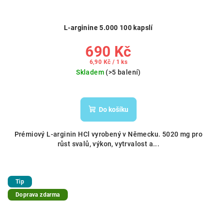
L-arginine 5.000 100 kapslí
690 Kč
Měrná
6,90 Kč / 1 ks
cena:
Skladem
(>5 balení)
Do košíku
Prémiový L-arginin HCl vyrobený v Německu. 5020 mg pro
růst svalů, výkon, vytrvalost a...
Tip
Doprava zdarma