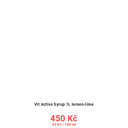
Vit Active Syrup 1L lemon-lime
450 Kč
Měrná
45 Kč / 100 ml
cena: