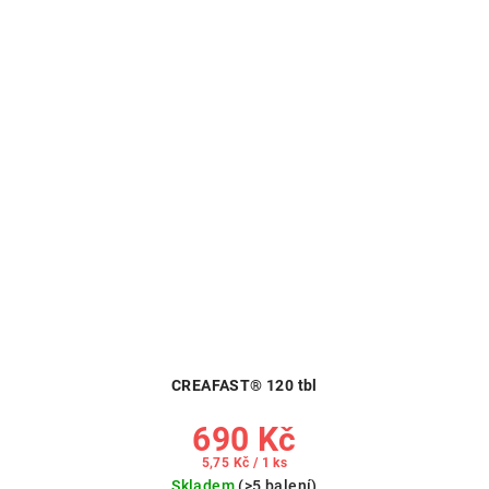
CREAFAST® 120 tbl
690 Kč
Měrná
5,75 Kč / 1 ks
cena:
Skladem
(>5 balení)