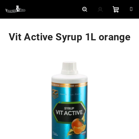
Přejít
na
obsah
Nákupní
Hledat
Přihlášení
Vit Active Syrup 1L orange
košík