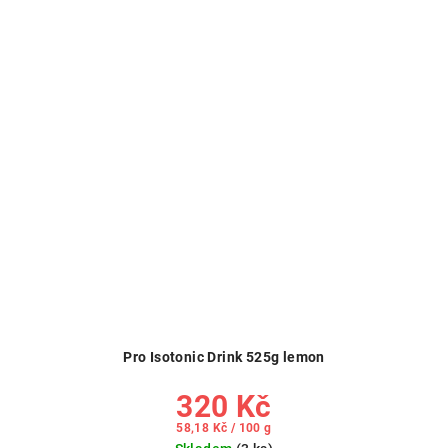
Pro Isotonic Drink 525g lemon
320 Kč
Měrná
58,18 Kč / 100 g
cena: