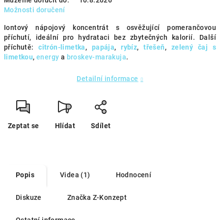
Můžeme doručit do:
10.8.2026
Možnosti doručení
Iontový nápojový koncentrát s osvěžující pomerančovou
příchutí, ideální pro hydrataci bez zbytečných kalorií. Další
příchutě:
citrón-limetka
,
papája
,
rybíz
,
třešeň
,
zelený čaj s
limetkou
,
energy
a
broskev-marakuja
.
Detailní informace
Zeptat se
Hlídat
Sdílet
Popis
Videa (1)
Hodnocení
Diskuze
Značka
Z-Konzept