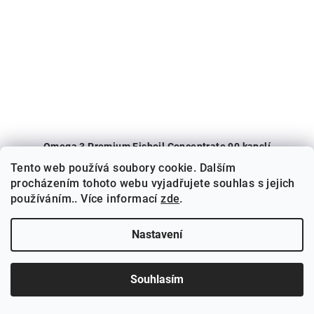
Omega 3 Premium Fishoil Concentrate 90 kapslí
Tento web používá soubory cookie. Dalším
590 Kč
procházením tohoto webu vyjadřujete souhlas s jejich
Měrná
6,56 Kč / 1 ks
používáním.. Více informací
zde
.
cena:
Skladem
(>5 balení)
Nastavení
Do košíku
Souhlasím
Prémiový rybí olej v kapslích s vysokým obsahem EPA (640