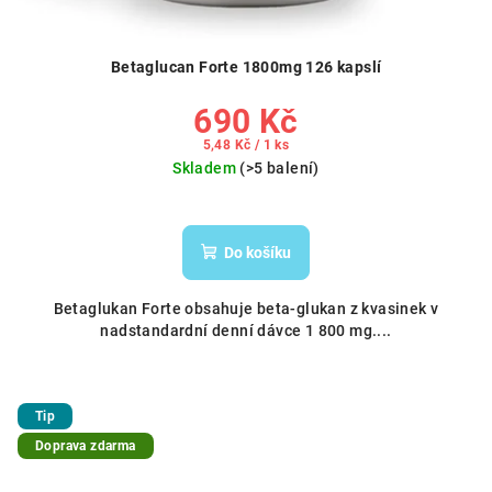
Betaglucan Forte 1800mg 126 kapslí
690 Kč
Měrná
5,48 Kč / 1 ks
cena:
Skladem
(>5 balení)
Do košíku
Betaglukan Forte obsahuje beta-glukan z kvasinek v
nadstandardní denní dávce 1 800 mg....
Tip
Doprava zdarma