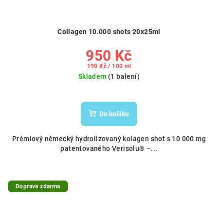
Collagen 10.000 shots 20x25ml
950 Kč
Měrná
190 Kč / 100 ml
cena:
Skladem
(1 balení)
Do košíku
Prémiový německý hydrolizovaný kolagen shot s 10 000 mg
patentovaného Verisolu® –...
Doprava zdarma