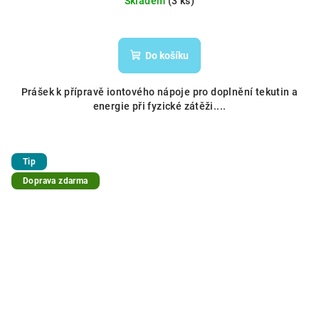
Skladem
(3 ks)
Do košíku
Prášek k přípravě iontového nápoje pro doplnění tekutin a
energie při fyzické zátěži....
Tip
Doprava zdarma