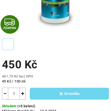
Z
ZDARMA
D
A
R
450 Kč
M
A
401,79 Kč bez DPH
Měrná
45 Kč / 100 ml
cena:
−
+
Do košíku
Skladem
(>5 balení)