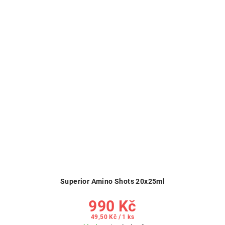
Superior Amino Shots 20x25ml
990 Kč
Měrná
49,50 Kč / 1 ks
cena: