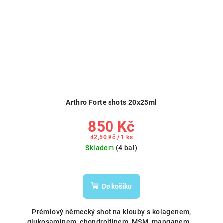
Arthro Forte shots 20x25ml
850 Kč
Měrná
42,50 Kč / 1 ks
cena:
Skladem
(4 bal)
Do košíku
Prémiový německý shot na klouby s kolagenem,
glukosaminem, chondroitinem, MSM, manganem...