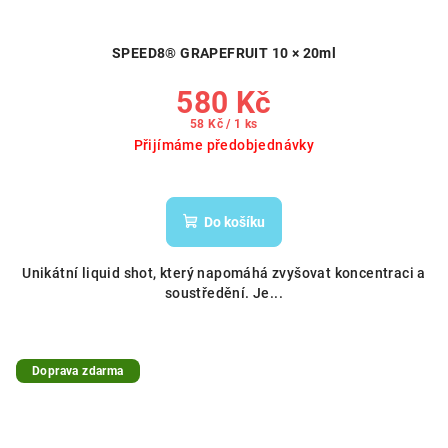
SPEED8® GRAPEFRUIT 10 × 20ml
580 Kč
Měrná
58 Kč / 1 ks
cena:
Přijímáme předobjednávky
Do košíku
Unikátní liquid shot, který napomáhá zvyšovat koncentraci a
soustředění. Je...
Doprava zdarma