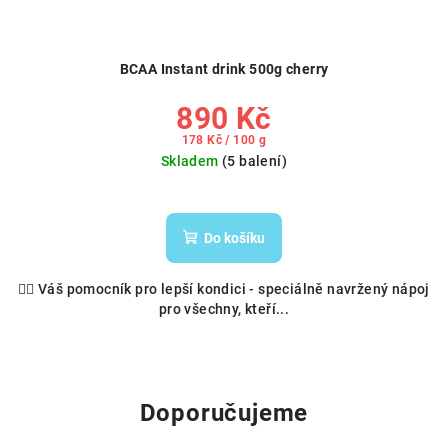
BCAA Instant drink 500g cherry
890 Kč
Měrná
178 Kč / 100 g
cena:
Skladem
(5 balení)
Do košíku
🏋️‍♀️ Váš pomocník pro lepší kondici - speciálně navržený nápoj
pro všechny, kteří...
Doporučujeme