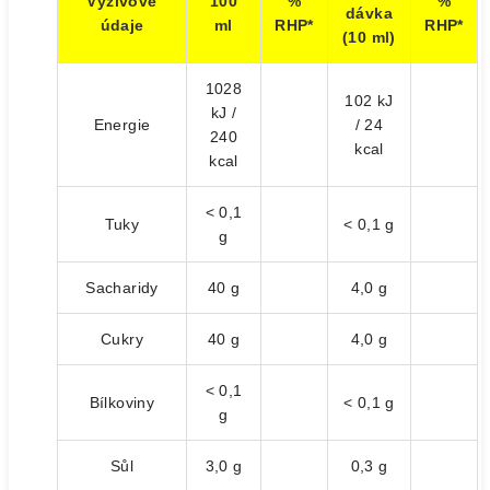
Výživové
100
%
%
dávka
údaje
ml
RHP*
RHP*
(10 ml)
1028
102 kJ
kJ /
Energie
/ 24
240
kcal
kcal
< 0,1
Tuky
< 0,1 g
g
Sacharidy
40 g
4,0 g
Cukry
40 g
4,0 g
< 0,1
Bílkoviny
< 0,1 g
g
Sůl
3,0 g
0,3 g