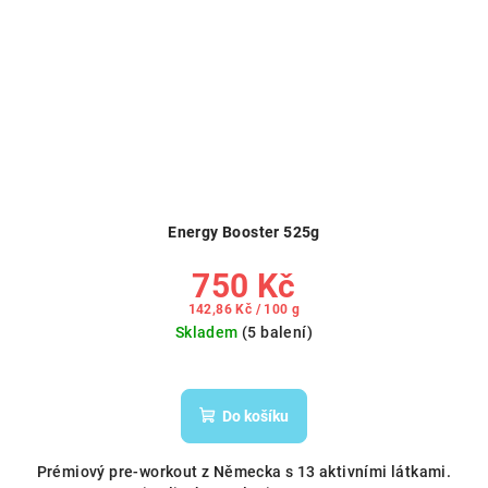
Energy Booster 525g
750 Kč
Měrná
142,86 Kč / 100 g
cena:
Skladem
(5 balení)
Do košíku
Prémiový pre-workout z Německa s 13 aktivními látkami.