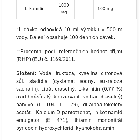
1000
L-karnitin
100 mg
mg
*1 dávka odpovídá 10 ml výrobku v 500 ml
vody. Balení obsahuje 100 denních dávek.
**Procentní podíl referenčních hodnot příjmu
(RHP) (EU) č. 1169/2011.
Složení:
Voda, fruktóza, kyselina citronová,
sůl, sladidla (cyklamát sodný, sukralóza,
sacharin), citrát draselný, L-karnitin (0,77 %),
oxid hořečnatý, konzervant (sorban draselný),
barvivo (E 104, E 129), dl-alpha-tokoferyl
acetát, Kalcium-D-pantothenát, nikotinamid,
emulgátor (E 471), thiamin mononitrát,
pyridoxin hydroxychlorid, kyanokobalamin.